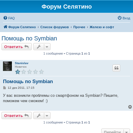
Форум Селятино
FAQ
Вход
Форум Селятино
Список форумов
Прочее
Железо и софт
Помощь по Symbian
Ответить
1 сообщение • Страница
1
из
1
Stanislav
Новичок
Помощь по Symbian
С
12 дек 2011, 17:15
о
о
У вас возникли проблемы со смартфоном на Symbian? Пишите,
б
поможем чем сможем! :)
щ
е
н
и
Ответить
е
1 сообщение • Страница
1
из
1
Перейти