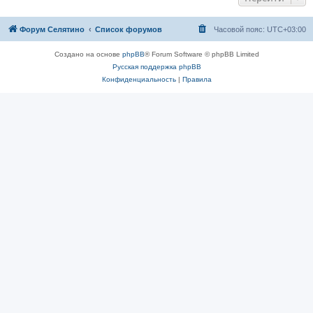
Форум Селятино
Список форумов
Часовой пояс:
UTC+03:00
Создано на основе
phpBB
® Forum Software © phpBB Limited
Русская поддержка phpBB
Конфиденциальность
|
Правила