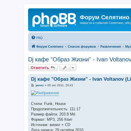
Форум Селятино
новости и события Селятино, об
FAQ
Форум Селятино
Список форумов
Развлечения
Муз
Dj кафе "Образ Жизни" - Ivan Voltanov
Ответить
Dj кафе "Образ Жизни" - Ivan Voltanov (Li
С
perec
»
05 окт 2011, 20:41
о
о
б
щ
е
Стили: Funk, House
н
Продолжительность: 111:17
и
е
Размер файла: 203.8 Мб
Формат: MP3, 256 Кбит
Источник: винил + CD
Дата записи: 29 октября 2010