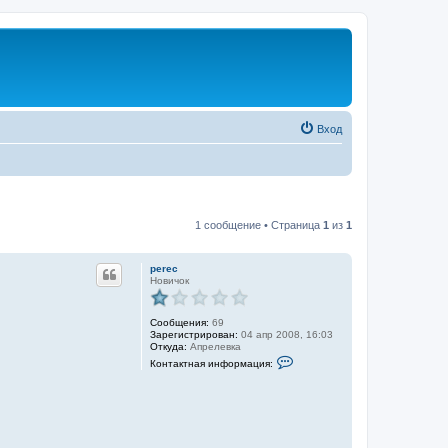
Вход
1 сообщение • Страница
1
из
1
perec
Новичок
Сообщения:
69
Зарегистрирован:
04 апр 2008, 16:03
Откуда:
Апрелевка
К
Контактная информация:
о
н
т
а
к
т
н