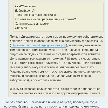
е
н
407 писал(а):
и
е
Добрый день?
1.Как цены на съёмное жильё?
2.Имеет ли смысл брать машину на прокат?
Хотим поехать дикарями.
Спасибо.
Привет. Дикарями ехать имеет смысл, поскольку это действительно
дешевле. Дешевые авиабилеты можно посмотреть среди отказных
(
http://www.tourdom.ru/birga/go2/index.php
), чем ближе дата вылета,
тем дешевле. С жильем проблем нет, при въезде в любой город
сидит масса людей с табличками о сдаче апартаментов, комнаты.
Цены разные, все зависит от пожеланий (близость к морю, вид из
окна). Отели тоже стоят полупустые, не ошибетесь. Если скажете
мне вашу вилку, могу сказать что за эти деньги реально взять.
Машину брать имеет смысл, поскольку движение (по сравнению с
Москвой и областью) свободное и дорог мало (в смысле не
заблудишься), а посмотреть есть что.
Я живу в Петровац, если соберетесь в этот город и понадобиться
помощь в поиске жилья или какой то другой информации, пишите.
Ещё раз спасибо! Собираемся в конце августа, последние годы
постоянно были в Гагре, но тут посчитали и подумали, что можно