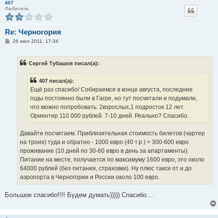
407
Любитель
Re: Черногория
С
26 июл 2011, 17:34
о
о
б
Сергей Тубашов писал(а):
щ
е
н
407 писал(а):
и
е
Ещё раз спасибо! Собираемся в конце августа, последние
годы постоянно были в Гагре, но тут посчитали и подумали,
что можно попробовать: 2взрослых,1 подросток 12 лет.
Ориентир 110 000 рублей. 7-10 дней. Реально? Спасибо.
Давайте посчитаем. Приблизительная стоимость билетов (чартер
на троих) туда и обратно - 1000 евро (40 т.р.) + 300-600 евро
проживание (10 дней по 30-60 евро в день за апартаменты).
Питание на месте, получается по максимуму 1600 евро, это около
64000 рублей (без питания, страховки). Ну плюс такси от и до
аэропорта в Черногории и России около 100 евро.
Большое спасибо!!!! Будем думать))))) Спасибо....