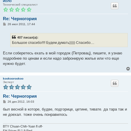
ЙОЛО
Технический специалист
Re: Черногория
С
26 июл 2011, 17:44
о
о
б
407 писал(а):
щ
е
Большое спасибо!!!! Будем думать))))) Спасибо....
н
и
е
Если соберетесь ехать в мой городок (Петровац), пишите, я узнаю
подробнее по ценам и если надо забронирую жилье или что еще
нужно будет.
kookoorookoo
Эксперт
Re: Черногория
С
26 дек 2012, 16:03
о
о
был весной в которе, будве, подгорице, цетине, тивате. да тара так и
б
не доехал. тоже очень понравилось
щ
е
н
и
BTY Chuan-Chih-Yuan fl off-
е
FH Sriver El 1.9 Red