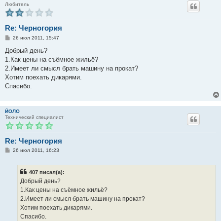
Любитель
Re: Черногория
С
26 июл 2011, 15:47
о
о
Добрый день?
б
1.Как цены на съёмное жильё?
щ
е
2.Имеет ли смысл брать машину на прокат?
н
Хотим поехать дикарями.
и
е
Спасибо.
ЙОЛО
Технический специалист
Re: Черногория
С
26 июл 2011, 16:23
о
о
б
407 писал(а):
щ
е
Добрый день?
н
1.Как цены на съёмное жильё?
и
е
2.Имеет ли смысл брать машину на прокат?
Хотим поехать дикарями.
Спасибо.