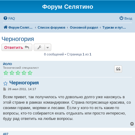
Форум Селятино
FAQ
Вход
Форум Селятино
Список форумов
Основной раздел
Туризм и путешествия
Черногория
Ответить
8 сообщений • Страница
1
из
1
ЙОЛО
Технический специалист
Черногория
С
26 июл 2011, 14:17
о
о
Всем привет, так получилось что довольно долго уже нахожусь в
б
этой стране в рамках командировки. Страна потрясающе красива, со
щ
е
своими горами, морями и лесами. Если у кого-то есть какие-то
н
вопросы, кто-то собирается ехать отдыхать или просто интересно,
и
е
буду рад ответить на любые вопросы.
407