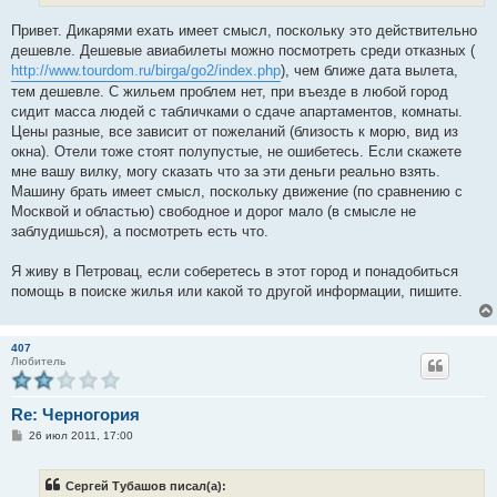
Привет. Дикарями ехать имеет смысл, поскольку это действительно
дешевле. Дешевые авиабилеты можно посмотреть среди отказных (
http://www.tourdom.ru/birga/go2/index.php
), чем ближе дата вылета,
тем дешевле. С жильем проблем нет, при въезде в любой город
сидит масса людей с табличками о сдаче апартаментов, комнаты.
Цены разные, все зависит от пожеланий (близость к морю, вид из
окна). Отели тоже стоят полупустые, не ошибетесь. Если скажете
мне вашу вилку, могу сказать что за эти деньги реально взять.
Машину брать имеет смысл, поскольку движение (по сравнению с
Москвой и областью) свободное и дорог мало (в смысле не
заблудишься), а посмотреть есть что.
Я живу в Петровац, если соберетесь в этот город и понадобиться
помощь в поиске жилья или какой то другой информации, пишите.
407
Любитель
Re: Черногория
С
26 июл 2011, 17:00
о
о
б
Сергей Тубашов писал(а):
щ