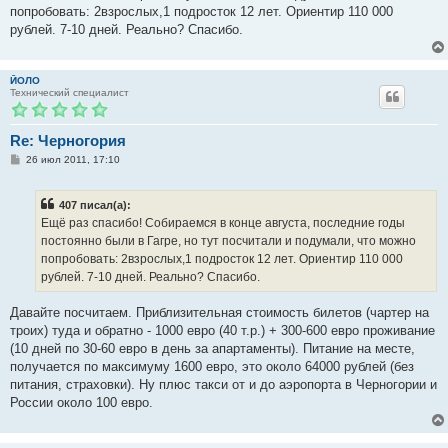
попробовать: 2взрослых,1 подросток 12 лет. Ориентир 110 000
рублей. 7-10 дней. Реально? Спасибо.
ЙОЛО
Технический специалист
Re: Черногория
С
26 июл 2011, 17:10
о
о
б
407 писал(а):
щ
е
Ещё раз спасибо! Собираемся в конце августа, последние годы
н
постоянно были в Гагре, но тут посчитали и подумали, что можно
и
е
попробовать: 2взрослых,1 подросток 12 лет. Ориентир 110 000
рублей. 7-10 дней. Реально? Спасибо.
Давайте посчитаем. Приблизительная стоимость билетов (чартер на
троих) туда и обратно - 1000 евро (40 т.р.) + 300-600 евро проживание
(10 дней по 30-60 евро в день за апартаменты). Питание на месте,
получается по максимуму 1600 евро, это около 64000 рублей (без
питания, страховки). Ну плюс такси от и до аэропорта в Черногории и
России около 100 евро.