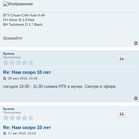
е
н
и
е
BTY Chuan-Chih-Yuan fl off-
FH Sriver El 1.9 Red
BH Tackiness D 1.7 Black
ЙЕИИИЙ!!!!!
Бункер
Посетитель
Re: Нам скоро 10 лет
С
28 июл 2010, 21:46
о
о
сегодня 10-00 - 11-30 съёмка НТК в музее. Смотри в эфире.
б
щ
е
н
и
е
Бункер
Посетитель
Re: Нам скоро 10 лет
С
17 авг 2010, 10:24
о