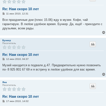
Re: Нам скоро 10 лет
С
11 июн 2010, 12:31
о
о
Все праздничные дни (плюс 15.06) жду в музее. Кофе, чай
б
гарантирую. В любое удобное время. Бункер. Да, ещё! - приходите с
щ
е
друзьями, всем рады.
н
и
е
Бункер
Посетитель
Re: Нам скоро 10 лет
С
12 июн 2010, 04:37
о
о
Музей находится в подвале д.47. Предварительно нужно позвонить
б
по- 8 925 801 67 69 и я встречу в любое удобное для вас время.
щ
е
н
и
е
Яна
Посетитель
Re: Нам скоро 10 лет
С
17 июн 2010, 14:02
о