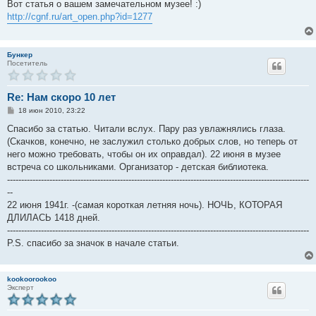
о
Вот статья о вашем замечательном музее! :)
б
http://cgnf.ru/art_open.php?id=1277
щ
е
н
и
е
Бункер
Посетитель
Re: Нам скоро 10 лет
С
18 июн 2010, 23:22
о
о
Спасибо за статью. Читали вслух. Пару раз увлажнялись глаза.
б
(Скачков, конечно, не заслужил столько добрых слов, но теперь от
щ
е
него можно требовать, чтобы он их оправдал). 22 июня в музее
н
встреча со школьниками. Организатор - детская библиотека.
и
е
-----------------------------------------------------------------------------------------------------------
--
22 июня 1941г. -(самая короткая летняя ночь). НОЧЬ, КОТОРАЯ
ДЛИЛАСЬ 1418 дней.
-----------------------------------------------------------------------------------------------------------
P.S. спасибо за значок в начале статьи.
kookoorookoo
Эксперт