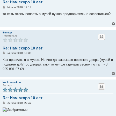
Re: Нам скоро 10 лет
С
24 июн 2010, 12:11
о
о
то есть чтобы попасть в музей нужно предварительно созвониться?
б
щ
е
н
и
е
Бункер
Посетитель
Re: Нам скоро 10 лет
С
24 июн 2010, 18:36
о
о
Как правило, я в музее. Но иногда закрываю верхнюю дверь (музей в
б
подвале д.47. со двора), так-что лучше сделать звонок по тел. - 8
щ
е
925 801 67 69.
н
и
е
kookoorookoo
Эксперт
Re: Нам скоро 10 лет
С
05 июл 2010, 22:47
о
о
б
щ