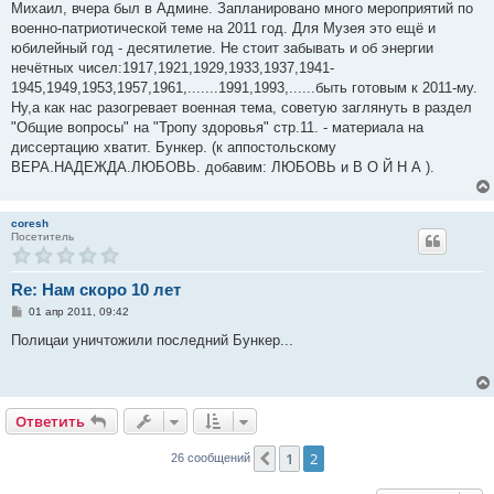
о
Михаил, вчера был в Админе. Запланировано много мероприятий по
б
военно-патриотической теме на 2011 год. Для Музея это ещё и
щ
е
юбилейный год - десятилетие. Не стоит забывать и об энергии
н
нечётных чисел:1917,1921,1929,1933,1937,1941-
и
е
1945,1949,1953,1957,1961,.......1991,1993,......быть готовым к 2011-му.
Ну,а как нас разогревает военная тема, советую заглянуть в раздел
"Общие вопросы" на "Тропу здоровья" стр.11. - материала на
диссертацию хватит. Бункер. (к аппостольскому
ВЕРА.НАДЕЖДА.ЛЮБОВЬ. добавим: ЛЮБОВЬ и В О Й Н А ).
coresh
Посетитель
Re: Нам скоро 10 лет
С
01 апр 2011, 09:42
о
о
Полицаи уничтожили последний Бункеp...
б
щ
е
н
и
е
Ответить
1
2
Пред.
26 сообщений