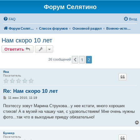
Форум Селятино
FAQ
Вход
Форум Селятино
Список форумов
Основной раздел
Военно-исторический музей "Эхо Войны"
Нам скоро 10 лет
Ответить
1
2
Пред.
26 сообщений
Яна
Посетитель
Re: Нам скоро 10 лет
С
11 июн 2010, 11:19
о
о
Поэтессу зовут Марина Струкова...у нее кстати, много хороших
б
стихов! А в музей на чашку чая, с удовольствием! Мне очень нужны
щ
е
фото...так что в выходные приеду обязательно!
н
и
е
Бункер
Посетитель