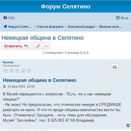
Форум Селятино
FAQ
Вход
Форум Селятино
Список форумов
Основной раздел
Военно-исторический музей "Эхо Войны"
Немецкая община в Селятино
Ответить
1 сообщение • Страница
1
из
1
Бункер
Посетитель
Немецкая община в Селятино
С
23 фев 2011, 10:04
о
о
В Музей обращаются с вопросом: -"Есть -ли у нас немецкая
б
община?"
щ
е
- Не знаю! Но предполагаю, что этнических немцев в СРЕДМАШЕ
н
работало не мало. И что-то вроде общины-землячества могло бы
и
е
быть. Отзовитесь! Заходите, - есть темы для обсуждения.
Музей "Эхо войны". тел. 8 925 801 67 69 Владимир.