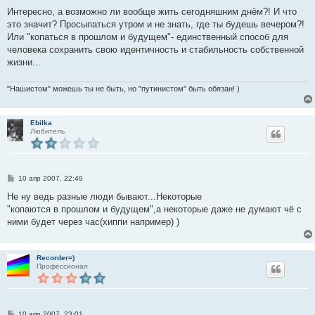
Интересно, а возможно ли вообще жить сегодняшним днём?! И что
это значит? Просыпаться утром и не знать, где ты будешь вечером?!
Или "копаться в прошлом и будущем"- единственный способ для
человека сохранить свою идентичность и стабильность собственной
жизни...
"Нашистом" можешь ты не быть, но "путинистом" быть обязан! )
Ebilka
Любитель
С
10 апр 2007, 22:49
о
о
Не ну ведь разные люди бывают...Некоторые
б
"копаются в прошлом и будущем",а некоторые даже не думают чё с
щ
е
ними будет через час(хиппи например) )
н
и
е
Recorder=)
Профессионал
С
10 апр 2007, 23:01