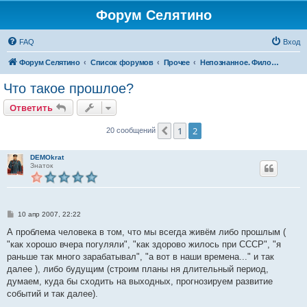
Форум Селятино
FAQ
Вход
Форум Селятино
Список форумов
Прочее
Непознанное. Философия.
Что такое прошлое?
Ответить
1
2
Пред.
20 сообщений
DEMOkrat
Знаток
С
10 апр 2007, 22:22
о
о
А проблема человека в том, что мы всегда живём либо прошлым (
б
"как хорошо вчера погуляли", "как здорово жилось при СССР", "я
щ
е
раньше так много зарабатывал", "а вот в наши времена..." и так
н
далее ), либо будущим (строим планы ня длительный период,
и
е
думаем, куда бы сходить на выходных, прогнозируем развитие
событий и так далее).