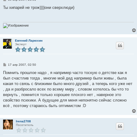
о
о
Ты хипарей не трож))))они сверхлюди)
б
щ
е
н
и
е
Евгений Ларюхин
Эксперт
С
17 апр 2007, 02:50
о
о
Помнить прошлое надо , я например часто тоскую о детстве как я
б
был счастлив тогда , многие мой дед например были живы , была
щ
е
какая то связь с близкими было много друзей , а теперь кого уже нет
н
, да и разбросало всех по всему миру , словом хотелось бы что то
и
е
вернуть , помнится только хорошее плохого нет , наверное это
свойство психики. А будущее для меня непонятно сейчас сложно
всё , поэтому стараюсь быть оптимистом :D
Irena2708
Посетитель