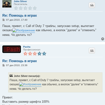
John Silver
Посетитель
Re: Помощь в играх
С
07 дек 2010, 17:40
о
о
Паша, привет, с Call of Duty 7 траблы, запускаю setup, вылетает
б
окошко
как обычно, а кнопок "далее" и "отменить"
щ
е
нема. Чо делать то?
н
и
е
Pasha
Профессионал
Re: Помощь в играх
С
07 дек 2010, 23:36
о
о
б
John Silver писал(а):
щ
е
Паша, привет, с Call of Duty 7 траблы, запускаю setup, вылетает
н
окошко
как обычно, а кнопок "далее" и "отменить"
и
е
нема. Чо делать то?
Привет.
Выставить размер шрифта 100%