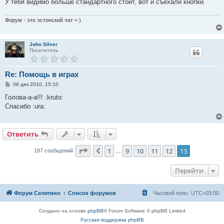
У тебя видимо больше стандартного стоит, вот и съехали кнопки.
Форум - это эстонский чат = )
John Silver
Посетитель
Re: Помощь в играх
С
08 дек 2010, 15:10
о
о
Голова-а-а!!! :kruto:
б
Спасибо :ura:
щ
е
н
и
е
Ответить
Страница
13
из
13
1
9
10
11
12
13
Пред.
187 сообщений
…
Перейти
Форум Селятино
Список форумов
Часовой пояс:
UTC+03:00
Создано на основе
phpBB
® Forum Software © phpBB Limited
Русская поддержка phpBB