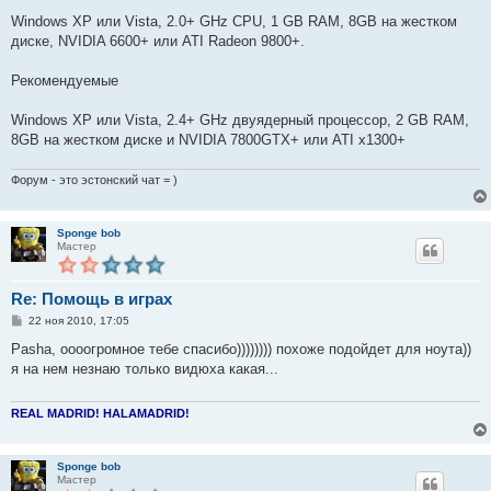
Windows XP или Vista, 2.0+ GHz CPU, 1 GB RAM, 8GB на жестком
диске, NVIDIA 6600+ или ATI Radeon 9800+.
Рекомендуемые
Windows XP или Vista, 2.4+ GHz двуядерный процессор, 2 GB RAM,
8GB на жестком диске и NVIDIA 7800GTX+ или ATI x1300+
Форум - это эстонский чат = )
Sponge bob
Мастер
Re: Помощь в играх
С
22 ноя 2010, 17:05
о
о
Pasha, оооогромное тебе спасибо)))))))) похоже подойдет для ноута))
б
я на нем незнаю только видюха какая...
щ
е
н
и
REAL MADRID! HALAMADRID!
е
Sponge bob
Мастер