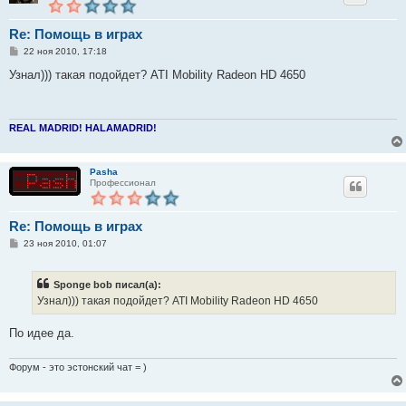
Re: Помощь в играх
С
22 ноя 2010, 17:18
о
о
Узнал))) такая подойдет? ATI Mobility Radeon HD 4650
б
щ
е
н
и
REAL MADRID! HALAMADRID!
е
Pasha
Профессионал
Re: Помощь в играх
С
23 ноя 2010, 01:07
о
о
б
Sponge bob писал(а):
щ
е
Узнал))) такая подойдет? ATI Mobility Radeon HD 4650
н
и
е
По идее да.
Форум - это эстонский чат = )