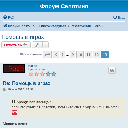
Форум Селятино
FAQ
Вход
Форум Селятино
Список форумов
Развлечения
Игры
Помощь в играх
Ответить
Страница
13
из
13
1
9
10
11
12
13
Пред.
187 сообщений
…
Pasha
Профессионал
Re: Помощь в играх
С
19 ноя 2010, 01:50
о
о
б
Sponge bob писал(а):
щ
е
если кто рубит в Прототип, напишите сист-е хар-ки игры, пжлста!
н
и
е
Минимальные