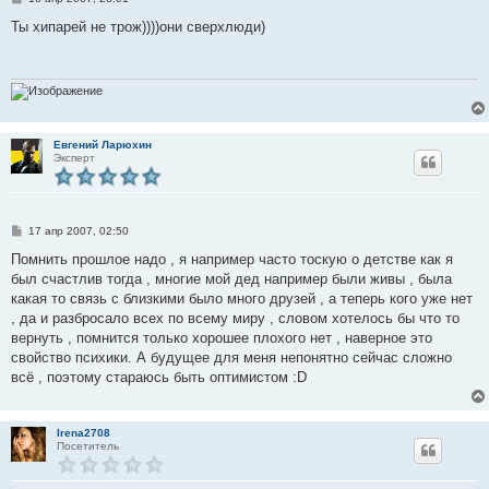
о
о
Ты хипарей не трож))))они сверхлюди)
б
щ
е
н
и
е
Евгений Ларюхин
Эксперт
С
17 апр 2007, 02:50
о
о
Помнить прошлое надо , я например часто тоскую о детстве как я
б
был счастлив тогда , многие мой дед например были живы , была
щ
е
какая то связь с близкими было много друзей , а теперь кого уже нет
н
, да и разбросало всех по всему миру , словом хотелось бы что то
и
е
вернуть , помнится только хорошее плохого нет , наверное это
свойство психики. А будущее для меня непонятно сейчас сложно
всё , поэтому стараюсь быть оптимистом :D
Irena2708
Посетитель