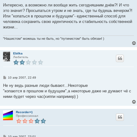
Интересно, а возможно ли вообще жить сегодняшним днём?! И что
это значит? Просыпаться утром и не знать, где ты будешь вечером?!
Или "копаться в прошлом и будущем"- единственный способ для
человека сохранить свою идентичность и стабильность собственной
жизни...
"Нашистом" можешь ты не быть, но "путинистом" быть обязан! )
Ebilka
Любитель
С
10 апр 2007, 22:49
о
о
Не ну ведь разные люди бывают...Некоторые
б
"копаются в прошлом и будущем",а некоторые даже не думают чё с
щ
е
ними будет через час(хиппи например) )
н
и
е
Recorder=)
Профессионал
С
10 апр 2007, 23:01