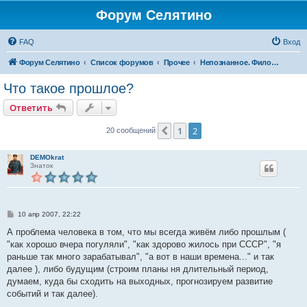
Форум Селятино
FAQ
Вход
Форум Селятино
Список форумов
Прочее
Непознанное. Философия.
Что такое прошлое?
Ответить
1
2
Пред.
20 сообщений
DEMOkrat
Знаток
С
10 апр 2007, 22:22
о
о
А проблема человека в том, что мы всегда живём либо прошлым (
б
"как хорошо вчера погуляли", "как здорово жилось при СССР", "я
щ
е
раньше так много зарабатывал", "а вот в наши времена..." и так
н
далее ), либо будущим (строим планы ня длительный период,
и
е
думаем, куда бы сходить на выходных, прогнозируем развитие
событий и так далее).