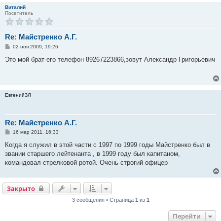
Виталий
Посетитель
Re: Майстренко А.Г.
С
02 ноя 2009, 19:26
о
о
Это мой брат-его телефон 89267223866,зовут Александр Григорьевич
б
щ
е
н
и
е
ЕвгенийЗЛ
Re: Майстренко А.Г.
С
16 мар 2011, 16:33
о
о
Когда я служил в этой части с 1997 по 1999 годы Майстренко был в
б
звании старшего лейтенанта , в 1999 году был капитаном,
щ
е
командовал стрелковой ротой. Очень строгий офицер
н
и
е
Закрыто
3 сообщения • Страница
1
из
1
Перейти