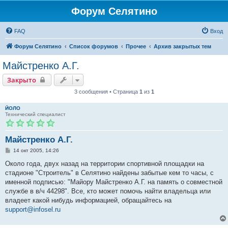
Форум Селятино
FAQ
Вход
Форум Селятино
Список форумов
Прочее
Архив закрытых тем
Майстренко А.Г.
Закрыто
3 сообщения • Страница
1
из
1
ЙОЛО
Технический специалист
Майстренко А.Г.
С
14 окт 2005, 14:26
о
о
Около года, двух назад на территории спортивной площадки на
б
стадионе "Строитель" в Селятино найдены забытые кем то часы, с
щ
е
именной подписью: "Майору Майстренко А.Г. на память о совместной
н
службе в в/ч 44298". Все, кто может помочь найти владельца или
и
е
владеет какой нибудь информацией, обращайтесь на
support@infosel.ru