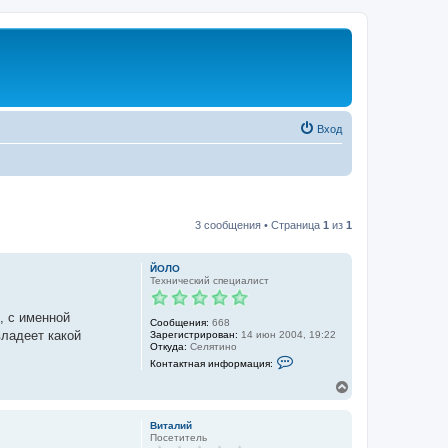
Вход
3 сообщения • Страница
1
из
1
ЙОЛО
Технический специалист
, с именной
Сообщения:
668
владеет какой
Зарегистрирован:
14 июн 2004, 19:22
Откуда:
Селятино
К
Контактная информация:
о
н
В
т
е
а
р
к
Виталий
н
т
Посетитель
у
н