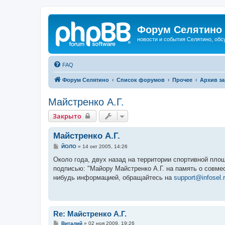
Форум Селятино
новости и события Селятино, об
FAQ
Форум Селятино
Список форумов
Прочее
Архив з
Майстренко А.Г.
Закрыто
Майстренко А.Г.
С
ЙОЛО
»
14 окт 2005, 14:26
о
о
Около года, двух назад на территории спортивной пло
б
подписью: "Майору Майстренко А.Г. на память о совмес
щ
е
нибудь информацией, обращайтесь на
support@infosel.
н
и
е
Re: Майстренко А.Г.
С
Виталий
»
02 ноя 2009, 19:26