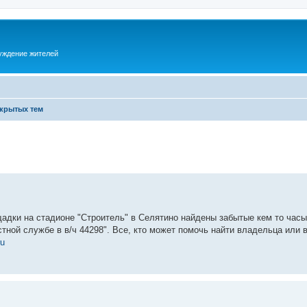
суждение жителей
акрытых тем
щадки на стадионе "Строитель" в Селятино найдены забытые кем то часы
тной службе в в/ч 44298". Все, кто может помочь найти владельца или 
ru