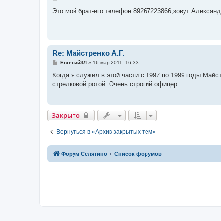
о
о
Это мой брат-его телефон 89267223866,зовут Александ
б
щ
е
н
и
е
Re: Майстренко А.Г.
С
ЕвгенийЗЛ
»
16 мар 2011, 16:33
о
о
Когда я служил в этой части с 1997 по 1999 годы Майс
б
стрелковой ротой. Очень строгий офицер
щ
е
н
и
е
Закрыто
Вернуться в «Архив закрытых тем»
Форум Селятино
Список форумов