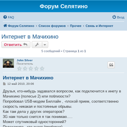
Форум Селятино
FAQ
Вход
Форум Селятино
Список форумов
Прочее
Связь и Интернет
Интернет в Мачихино
Ответить
5 сообщений • Страница
1
из
1
John Silver
Посетитель
Интернет в Мачихино
С
12 май 2010, 20:06
о
о
Друзья, кто-нибудь задавался вопросом, как подключится к инету в
б
Мачихино (полесье 2) или поблизости?
щ
е
Попробовал USB-модем Биллайн , -плохой прием, соответственно
н
скорость никакая и постоянные обрывы.
и
е
Как там дела у других операторов?
3G нам только снится я так понимаю.....
Может спутниковый односторонний?
Подскажите , кто знает (пробовал)..