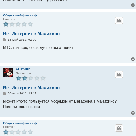
Обедающий философ
Новичок
Re: Интернет в Мачихино
С
13 май 2012, 02:06
о
о
МТС там вроде как лучше всех ловит.
б
щ
е
н
и
е
ALUCARD
Любитель
Re: Интернет в Мачихино
С
09 июл 2012, 13:11
о
о
Может кто-то пользуется модемом от мегафона в мачихино?
б
Поделитесь опытом.
щ
е
н
и
е
Обедающий философ
Новичок