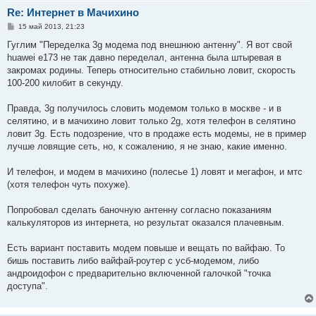
Re: Интернет в Мачихино
С
15 май 2013, 21:23
о
о
Гуглим "Переделка 3g модема под внешнюю антенну". Я вот свой
б
huawei e173 не так давно переделал, антенна была штыревая в
щ
е
закромах родины. Теперь относительно стабильно ловит, скорость
н
100-200 килобит в секунду.
и
е
Правда, 3g получилось словить модемом только в москве - и в
селятино, и в мачихино ловит только 2g, хотя телефон в селятино
ловит 3g. Есть подозрение, что в продаже есть модемы, не в пример
лучше ловящие сеть, но, к сожалению, я не знаю, какие именно.
И телефон, и модем в мачихино (полесье 1) ловят и мегафон, и мтс
(хотя телефон чуть похуже).
Попробовал сделать баночную антенну согласно показаниям
калькуляторов из интернета, но результат оказался плачевным.
Есть вариант поставить модем повыше и вещать по вайфаю. То
бишь поставить либо вайфай-роутер с усб-модемом, либо
андроидофон с предварительно включенной галочкой "точка
доступа".