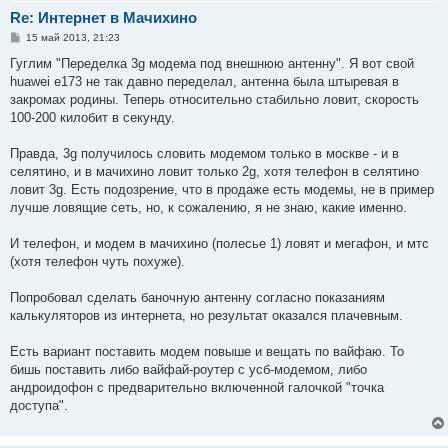
Re: Интернет в Мачихино
С
15 май 2013, 21:23
о
о
Гуглим "Переделка 3g модема под внешнюю антенну". Я вот свой
б
huawei e173 не так давно переделал, антенна была штыревая в
щ
е
закромах родины. Теперь относительно стабильно ловит, скорость
н
100-200 килобит в секунду.
и
е
Правда, 3g получилось словить модемом только в москве - и в
селятино, и в мачихино ловит только 2g, хотя телефон в селятино
ловит 3g. Есть подозрение, что в продаже есть модемы, не в пример
лучше ловящие сеть, но, к сожалению, я не знаю, какие именно.
И телефон, и модем в мачихино (полесье 1) ловят и мегафон, и мтс
(хотя телефон чуть похуже).
Попробовал сделать баночную антенну согласно показаниям
калькуляторов из интернета, но результат оказался плачевным.
Есть вариант поставить модем повыше и вещать по вайфаю. То
бишь поставить либо вайфай-роутер с усб-модемом, либо
андроидофон с предварительно включенной галочкой "точка
доступа".