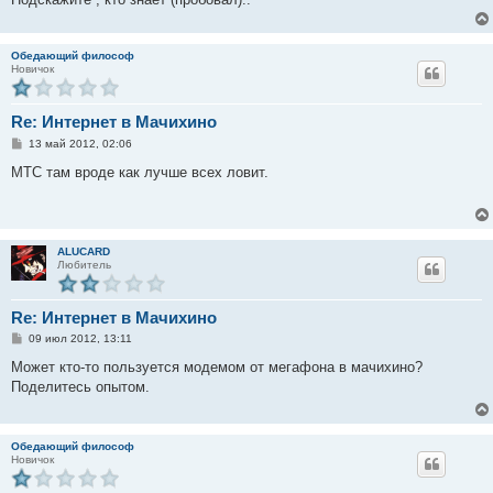
Обедающий философ
Новичок
Re: Интернет в Мачихино
С
13 май 2012, 02:06
о
о
МТС там вроде как лучше всех ловит.
б
щ
е
н
и
е
ALUCARD
Любитель
Re: Интернет в Мачихино
С
09 июл 2012, 13:11
о
о
Может кто-то пользуется модемом от мегафона в мачихино?
б
Поделитесь опытом.
щ
е
н
и
е
Обедающий философ
Новичок