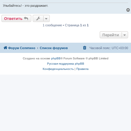
Улыбайтесь! - это раздражает.
Ответить
1 сообщение • Страница
1
из
1
Перейти
Форум Селятино
Список форумов
Часовой пояс:
UTC+03:00
Создано на основе
phpBB
® Forum Software © phpBB Limited
Русская поддержка phpBB
Конфиденциальность
|
Правила