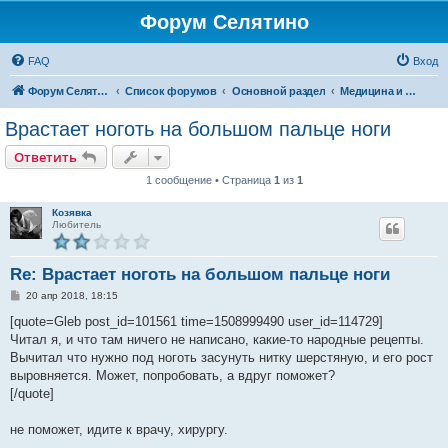
Форум Селятино
FAQ
Вход
Форум Селятино
Список форумов
Основной раздел
Медицина и здоровье
Врастает ноготь на большом пальце ноги
Ответить
1 сообщение • Страница
1
из
1
Козявка
Любитель
Re: Врастает ноготь на большом пальце ноги
С
20 апр 2018, 18:15
о
о
[quote=Gleb post_id=101561 time=1508999490 user_id=114729]
б
Читал я, и что там ничего не написано, какие-то народные рецепты.
щ
е
Вычитал что нужно под ноготь засунуть нитку шерстяную, и его рост
н
выровняется. Может, попробовать, а вдруг поможет?
и
е
[/quote]
не поможет, идите к врачу, хирургу.