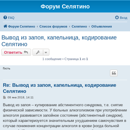
Форум Селятино
FAQ
Вход
Форум Селятино
Список форумов
Селятино
Объявления
Вывод из запоя, капельница, кодирование
Селятино
Ответить
1 сообщение • Страница
1
из
1
Гость
Re: Вывод из запоя, капельница, кодирование
Селятино
С
08 янв 2018, 14:11
о
о
Вывод из запоя – купирование абстинентного синдрома, т.е. снятие
б
физической зависимости. У больных алкоголизмом при употреблении
щ
е
алкоголя развивается запойное состояние (абстинентный синдром),
н
который характеризуется значительным ухудшением самочувствия в
и
е
случае понижения концентрации алкоголя в крови (когда больной