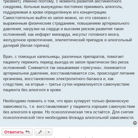
трезвеет). Именно поэтому, с момента развития абстинентного
синдрома, больные вынуждены постоянно принимать алкоголь,
поддерживая в крови определённую его концентрацию.
Самостоятельно выйти из запоя можно, но это связано с
выраженным физическим страданием, повышением артериального
давления, нагрузки на сердце и высоким риском развития таких
осложнений, как инфаркт миокарда, инсульт головного мозга,
желудочное кровотечение, эпилептический припадок и алкогольный
делирий (белая горячка).
Врач, с помощью капельницы, различных препаратов, помогает
пациенту пережить период выхода из запоя практически без риска
осложнений. Снимается так называемая «трясучка», понижается
артериальное давление, восстанавливается сон, происходит питание
организма, восстановление электролитного баланса и, как
следствие, на вторые – третье сутки нормализуется самочувствие
пациента без алкоголя в крови.
Необходимо помнить о том, что врач купирует только физическую
зависимость, т.е. восстанавливает у пациента хорошее самочувствие
без алкоголя в крови. Но психологическая тяга остаётся. Для снятия
психологической тяги необходима блокада алкогольной зависимости.
Ответить