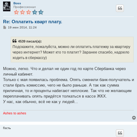
Boss
Профессионал
Re: Оплатить кварт плату.
С
19 июн 2014, 11:24
о
о
б
4539 писал(а):
щ
е
Подскажите, пожалуйста, можно ли оплатить платежку за квартиру
н
через интернет? Может кто то платит? Заранее спасибо, надоело
и
е
ходить в сберкассу)
Можно, легко. Что и делал не один год по карте Сбербанка через
личный кабинет.
Только с мая появилась проблема. Опять сменили банк-получатель и
стали брать комиссию, чего не было раньше. А так как сумма
приличная, то и проценты набегают неплохие. Так что не желающим
переплачивать опять придётся толкаться в кассе ЖКХ.
У нас, как обычно, всё не как у людей...
Ashes to ashes
Гость