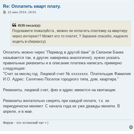
Re: Оплатить кварт плату.
С
12 июн 2014, 19:01
о
о
б
4539 писал(а):
щ
е
Подскажите пожалуйста , можно ли оплатить платежку за квартиру
н
через интернет? Может кто то платит, ? Заранее спасибо, надоело
и
е
ходить в сберкассу)
Оплатить можно через "Перевод в другой банк" (в Связном Банке
называется так, в других наверняка аналогично), нужно указать
правильные реквизиты и в описание платежа написать примерно
следующее:
"Счет за месяц год. Лицевой счет № хххххххх. Плательщик Фамилия
И.О. Адрес: Селятино Поселок городкого типа, дом, квартира."
Реквизиты, лицевой счет, фио и адрес имеются на квитанции.
Реквизиты желательно сверять при каждой оплате, т.к. их
периодически меняют. С начала года их уже дважды меняли. В
апреле, и в мае.
Форум - это эстонский чат = )