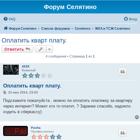
Форум Селятино
FAQ
Вход
Форум Селятино
Список форумов
Селятино
ЖКХ и ТСЖ Селятино
Оплатить кварт плату.
Ответить
4 сообщения • Страница
1
из
1
4539
Бывалый
Оплатить кварт плату.
С
10 июн 2014, 23:03
о
о
Подскажите пожалуйста , можно ли оплатить платежку за квартиру
б
через интернет? Может кто то платит, ? Заранее спасибо, надоело
щ
е
ходить в сберкассу)
н
и
е
Pasha
Профессионал