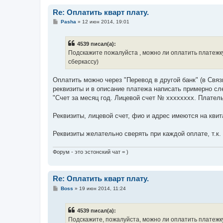
Re: Оплатить кварт плату.
С
Pasha
»
12 июн 2014, 19:01
о
о
б
4539 писал(а):
щ
е
Подскажите пожалуйста , можно ли оплатить платежку
н
сберкассу)
и
е
Оплатить можно через "Перевод в другой банк" (в Связ
реквизиты и в описание платежа написать примерно с
"Счет за месяц год. Лицевой счет № хххххххх. Плател
Реквизиты, лицевой счет, фио и адрес имеются на квит
Реквизиты желательно сверять при каждой оплате, т.к.
Форум - это эстонский чат = )
Re: Оплатить кварт плату.
С
Boss
»
19 июн 2014, 11:24
о
о
б
4539 писал(а):
щ
е
Подскажите, пожалуйста, можно ли оплатить платежку