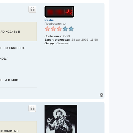
р
н
у
т
ь
Pasha
Профессионал
с
я
ло ходить в
к
Сообщения:
2299
н
Зарегистрирован:
28 авг 2006, 11:58
а
Откуда:
Селятино
ч
ать правильные
а
л
у
ира."
, и в мае.
В
е
р
н
у
т
ь
с
я
ло ходить в
к