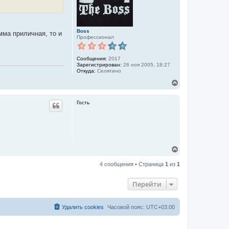
н
а
ч
а
Boss
мма приличная, то и
л
Профессионал
у
Сообщения:
2017
Зарегистрирован:
26 ноя 2005, 18:27
Откуда:
Селятино
В
е
р
Гость
н
у
т
ь
с
я
к
В
н
е
а
р
4 сообщения • Страница
1
из
1
ч
н
а
у
л
Перейти
т
у
ь
с
я
Удалить cookies
Часовой пояс:
UTC+03:00
к
н
а