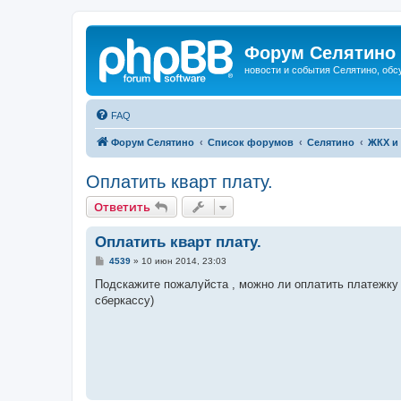
Форум Селятино
новости и события Селятино, об
FAQ
Форум Селятино
Список форумов
Селятино
ЖКХ и
Оплатить кварт плату.
Ответить
Оплатить кварт плату.
С
4539
»
10 июн 2014, 23:03
о
о
Подскажите пожалуйста , можно ли оплатить платежку з
б
сберкассу)
щ
е
н
и
е