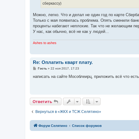
н
сберкассу)
и
е
Можно, легко. Что и делал не один год по карте Сберб
Только с мая появилась проблема. Опять сменили банк-
проценты набегают неплохие. Так что не желающим пе
У нас, как обычно, всё не как у людей...
Ashes to ashes
Re: Оплатить кварт плату.
С
Гость
»
22 ноя 2017, 17:23
о
о
написать на сайте Мособлеирц, приложить всё что есть.
б
щ
е
н
и
е
Ответить
Вернуться в «ЖКХ и ТСЖ Селятино»
Форум Селятино
Список форумов