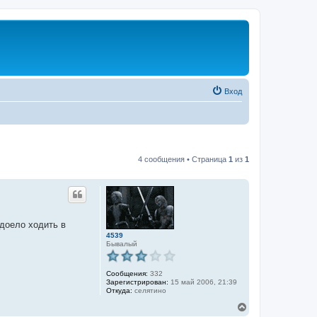
Вход
4 сообщения • Страница
1
из
1
адоело ходить в
4539
Бывалый
Сообщения:
332
Зарегистрирован:
15 май 2006, 21:39
Откуда:
селятино
В
е