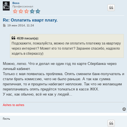
Boss
Профессионал
Re: Оплатить кварт плату.
С
19 июн 2014, 11:24
о
о
б
4539 писал(а):
щ
е
Подскажите, пожалуйста, можно ли оплатить платежку за квартиру
н
через интернет? Может кто то платит? Заранее спасибо, надоело
и
е
ходить в сберкассу)
Можно, легко. Что и делал не один год по карте Сбербанка через
личный кабинет.
Только с мая появилась проблема. Опять сменили банк-получатель и
стали брать комиссию, чего не было раньше. А так как сумма
приличная, то и проценты набегают неплохие. Так что не желающим
переплачивать опять придётся толкаться в кассе ЖКХ.
У нас, как обычно, всё не как у людей...
Ashes to ashes
Гость