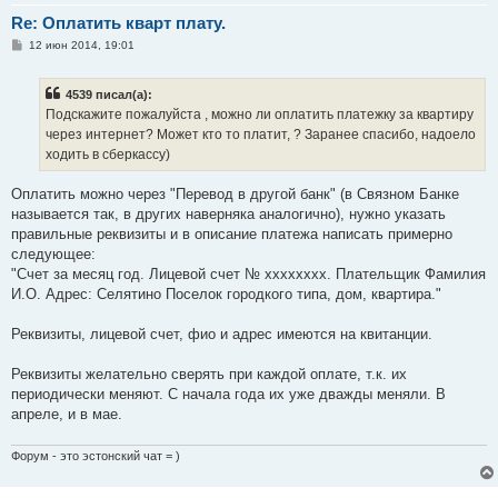
Re: Оплатить кварт плату.
С
12 июн 2014, 19:01
о
о
б
4539 писал(а):
щ
е
Подскажите пожалуйста , можно ли оплатить платежку за квартиру
н
через интернет? Может кто то платит, ? Заранее спасибо, надоело
и
е
ходить в сберкассу)
Оплатить можно через "Перевод в другой банк" (в Связном Банке
называется так, в других наверняка аналогично), нужно указать
правильные реквизиты и в описание платежа написать примерно
следующее:
"Счет за месяц год. Лицевой счет № хххххххх. Плательщик Фамилия
И.О. Адрес: Селятино Поселок городкого типа, дом, квартира."
Реквизиты, лицевой счет, фио и адрес имеются на квитанции.
Реквизиты желательно сверять при каждой оплате, т.к. их
периодически меняют. С начала года их уже дважды меняли. В
апреле, и в мае.
Форум - это эстонский чат = )