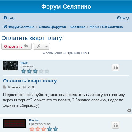
Форум Селятино
FAQ
Вход
Форум Селятино
Список форумов
Селятино
ЖКХ и ТСЖ Селятино
Оплатить кварт плату.
Ответить
4 сообщения • Страница
1
из
1
4539
Бывалый
Оплатить кварт плату.
С
10 июн 2014, 23:03
о
о
Подскажите пожалуйста , можно ли оплатить платежку за квартиру
б
через интернет? Может кто то платит, ? Заранее спасибо, надоело
щ
е
ходить в сберкассу)
н
и
е
Pasha
Профессионал