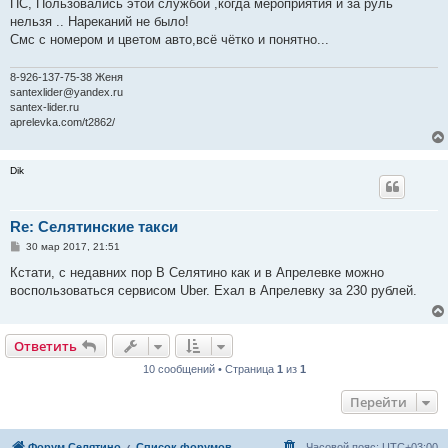
ПС, Пользовались этой службой ,когда мероприятия и за руль
нельзя .. Нареканий не было!
Смс с номером и цветом авто,всё чётко и понятно...
8-926-137-75-38 Женя
santexlider@yandex.ru
santex-lider.ru
aprelevka.com/t2862/
Dik
Re: Селятинские такси
С
30 мар 2017, 21:51
о
о
Кстати, с недавних пор В Селятино как и в Апрелевке можно
б
воспользоваться сервисом Uber. Ехал в Апрелевку за 230 рублей.
щ
е
н
и
е
Ответить
10 сообщений • Страница
1
из
1
Перейти
Форум Селятино
Список форумов
Часовой пояс:
UTC+03:00