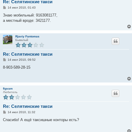
Re: Селятинские такси
С
14 июл 2010, 01:43
о
о
Знаю мобильный: 9163081177,
б
а местный вроде: 3421177.
щ
е
н
и
е
Rjaviy Fantomas
Бывалый
Re: Селятинские такси
С
14 июл 2010, 09:52
о
о
8-903-589-28-15
б
щ
е
н
и
е
figvam
Любитель
Re: Селятинские такси
С
14 июл 2010, 11:32
о
о
Спасибо! А ещё таксишные конторы есть?
б
щ
е