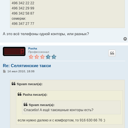
496 342 22 22
496 342 29 99
496 342 58 87
семерки:
496 347 27 77
А это всё телефоны одной конторы, или разных?
Pasha
Профессионал
Re: Селятинские такси
С
14 июл 2010, 18:06
о
о
б
figvam писал(а):
щ
е
н
Pasha писал(а):
и
е
figvam писал(а):
Спасибо! А ещё таксишные конторы есть?
если нужно далеко и с комфортом, то 916 630 66 76 :)