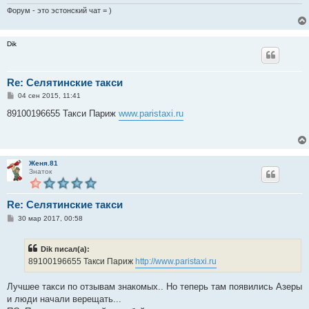
Форум - это эстонский чат = )
Dik
Re: Селятинские такси
С
04 сен 2015, 11:41
о
о
89100196655 Такси Париж
www.paristaxi.ru
б
щ
е
н
и
е
Женя.81
Знаток
Re: Селятинские такси
С
30 мар 2017, 00:58
о
о
б
Dik писал(а):
щ
е
89100196655 Такси Париж
http://www.paristaxi.ru
н
и
е
Лучшее такси по отзывам знакомых.. Но теперь там появились Азеры
и люди начали верещать...