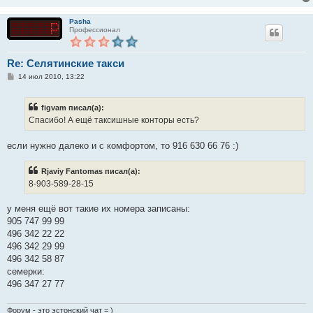
н
и
е
Pasha
Профессионал
Re: Селятинские такси
С
14 июл 2010, 13:22
о
о
б
figvam писал(а):
щ
е
Спасибо! А ещё таксишные конторы есть?
н
и
е
если нужно далеко и с комфортом, то 916 630 66 76 :)
Rjaviy Fantomas писал(а):
8-903-589-28-15
у меня ещё вот такие их номера записаны:
905 747 99 99
496 342 22 22
496 342 29 99
496 342 58 87
семерки:
496 347 27 77
Форум - это эстонский чат = )