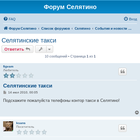
Форум Селятино
FAQ
Вход
Форум Селятино
Список форумов
Селятино
События и новости города
Селятинские такси
Ответить
10 сообщений • Страница
1
из
1
figvam
Любитель
Селятинские такси
С
14 июл 2010, 00:05
о
о
Подскажите пожалуйста телефоны контор такси в Селятино!
б
щ
е
н
и
е
ksans
Посетитель