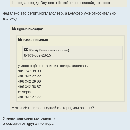
Не, недалеко, до Внуково :) Но всё равно спасибо, позвоню.
недалеко это селятино/глаголево, а Внуково уже относительно
далеко)
figvam писал(а):
Pasha писал(а):
Rjaviy Fantomas писал(а):
8-903-589-28-15
у меня ещё вот такие их номера записаны:
905 747 99 99
496 342 22 22
496 342 29 99
496 342 58 87
семерки:
496 347 27 77
А это всё телефоны одной конторы, или разных?
У меня записаны как одной :)
а семерки эт другая контора