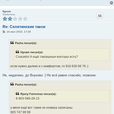
figvam
Любитель
Re: Селятинские такси
С
14 июл 2010, 17:29
о
о
б
Pasha писал(а):
щ
е
н
figvam писал(а):
и
е
Спасибо! А ещё таксишные конторы есть?
если нужно далеко и с комфортом, то 916 630 66 76 :)
Не, недалеко, до Внуково :) Но всё равно спасибо, позвоню.
Pasha писал(а):
Rjaviy Fantomas писал(а):
8-903-589-28-15
у меня ещё вот такие их номера записаны:
905 747 99 99