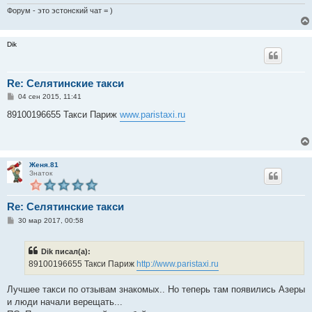
Форум - это эстонский чат = )
Dik
Re: Селятинские такси
С
04 сен 2015, 11:41
о
о
89100196655 Такси Париж
www.paristaxi.ru
б
щ
е
н
и
е
Женя.81
Знаток
Re: Селятинские такси
С
30 мар 2017, 00:58
о
о
б
Dik писал(а):
щ
е
89100196655 Такси Париж
http://www.paristaxi.ru
н
и
е
Лучшее такси по отзывам знакомых.. Но теперь там появились Азеры
и люди начали верещать...