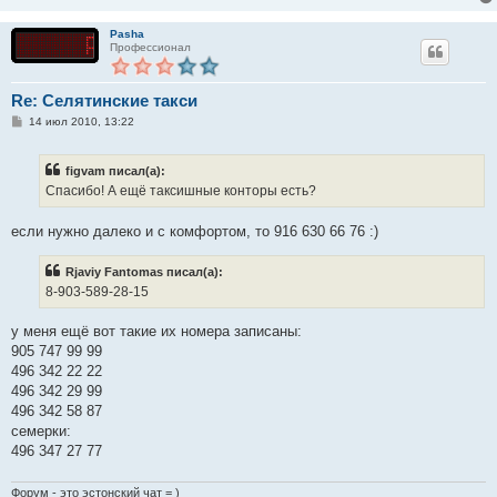
н
и
е
Pasha
Профессионал
Re: Селятинские такси
С
14 июл 2010, 13:22
о
о
б
figvam писал(а):
щ
е
Спасибо! А ещё таксишные конторы есть?
н
и
е
если нужно далеко и с комфортом, то 916 630 66 76 :)
Rjaviy Fantomas писал(а):
8-903-589-28-15
у меня ещё вот такие их номера записаны:
905 747 99 99
496 342 22 22
496 342 29 99
496 342 58 87
семерки:
496 347 27 77
Форум - это эстонский чат = )