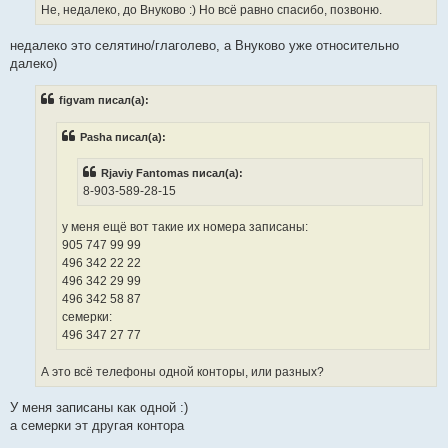
Не, недалеко, до Внуково :) Но всё равно спасибо, позвоню.
недалеко это селятино/глаголево, а Внуково уже относительно
далеко)
figvam писал(а):
Pasha писал(а):
Rjaviy Fantomas писал(а):
8-903-589-28-15
у меня ещё вот такие их номера записаны:
905 747 99 99
496 342 22 22
496 342 29 99
496 342 58 87
семерки:
496 347 27 77
А это всё телефоны одной конторы, или разных?
У меня записаны как одной :)
а семерки эт другая контора