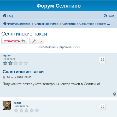
Форум Селятино
FAQ
Вход
Форум Селятино
Список форумов
Селятино
События и новости города
Селятинские такси
Ответить
10 сообщений • Страница
1
из
1
figvam
Любитель
Селятинские такси
С
14 июл 2010, 00:05
о
о
Подскажите пожалуйста телефоны контор такси в Селятино!
б
щ
е
н
и
е
ksans
Посетитель