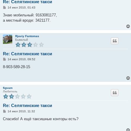
Re: Селятинские такси
С
14 июл 2010, 01:43
о
о
Знаю мобильный: 9163081177,
б
а местный вроде: 3421177.
щ
е
н
и
е
Rjaviy Fantomas
Бывалый
Re: Селятинские такси
С
14 июл 2010, 09:52
о
о
8-903-589-28-15
б
щ
е
н
и
е
figvam
Любитель
Re: Селятинские такси
С
14 июл 2010, 11:32
о
о
Спасибо! А ещё таксишные конторы есть?
б
щ
е