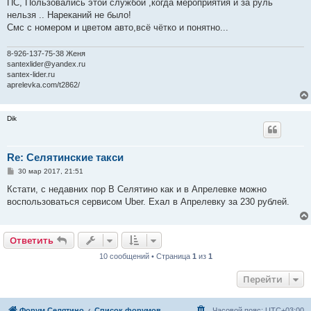
ПС, Пользовались этой службой ,когда мероприятия и за руль
нельзя .. Нареканий не было!
Смс с номером и цветом авто,всё чётко и понятно...
8-926-137-75-38 Женя
santexlider@yandex.ru
santex-lider.ru
aprelevka.com/t2862/
Dik
Re: Селятинские такси
С
30 мар 2017, 21:51
о
о
Кстати, с недавних пор В Селятино как и в Апрелевке можно
б
воспользоваться сервисом Uber. Ехал в Апрелевку за 230 рублей.
щ
е
н
и
е
Ответить
10 сообщений • Страница
1
из
1
Перейти
Форум Селятино
Список форумов
Часовой пояс:
UTC+03:00