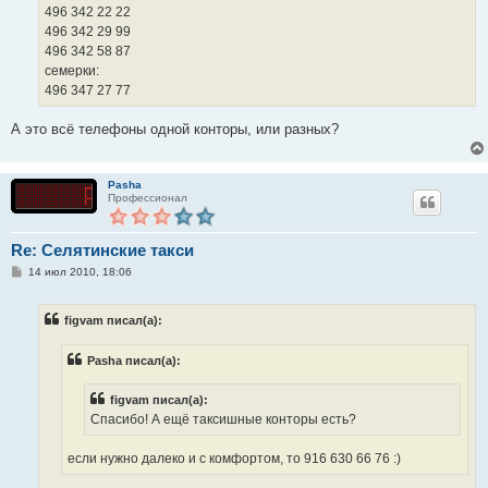
496 342 22 22
496 342 29 99
496 342 58 87
семерки:
496 347 27 77
А это всё телефоны одной конторы, или разных?
Pasha
Профессионал
Re: Селятинские такси
С
14 июл 2010, 18:06
о
о
б
figvam писал(а):
щ
е
н
Pasha писал(а):
и
е
figvam писал(а):
Спасибо! А ещё таксишные конторы есть?
если нужно далеко и с комфортом, то 916 630 66 76 :)