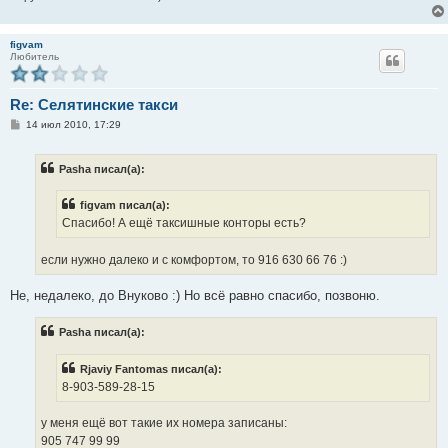
figvam
Любитель
Re: Селятинские такси
С
14 июл 2010, 17:29
о
о
б
Pasha писал(а):
щ
е
н
figvam писал(а):
и
е
Спасибо! А ещё таксишные конторы есть?
если нужно далеко и с комфортом, то 916 630 66 76 :)
Не, недалеко, до Внуково :) Но всё равно спасибо, позвоню.
Pasha писал(а):
Rjaviy Fantomas писал(а):
8-903-589-28-15
у меня ещё вот такие их номера записаны:
905 747 99 99