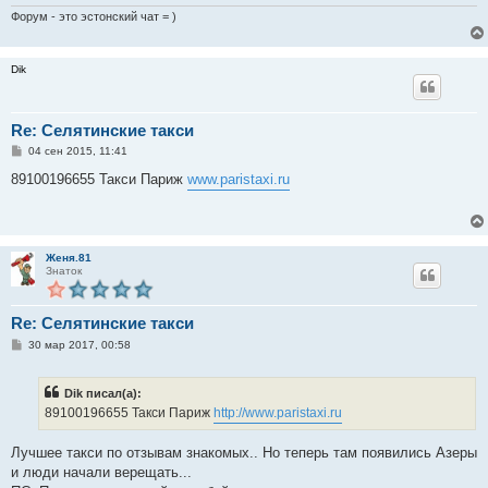
Форум - это эстонский чат = )
Dik
Re: Селятинские такси
С
04 сен 2015, 11:41
о
о
89100196655 Такси Париж
www.paristaxi.ru
б
щ
е
н
и
е
Женя.81
Знаток
Re: Селятинские такси
С
30 мар 2017, 00:58
о
о
б
Dik писал(а):
щ
е
89100196655 Такси Париж
http://www.paristaxi.ru
н
и
е
Лучшее такси по отзывам знакомых.. Но теперь там появились Азеры
и люди начали верещать...