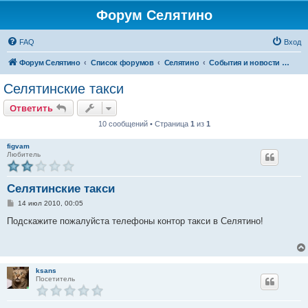
Форум Селятино
FAQ
Вход
Форум Селятино
Список форумов
Селятино
События и новости города
Селятинские такси
Ответить
10 сообщений • Страница
1
из
1
figvam
Любитель
Селятинские такси
С
14 июл 2010, 00:05
о
о
Подскажите пожалуйста телефоны контор такси в Селятино!
б
щ
е
н
и
е
ksans
Посетитель