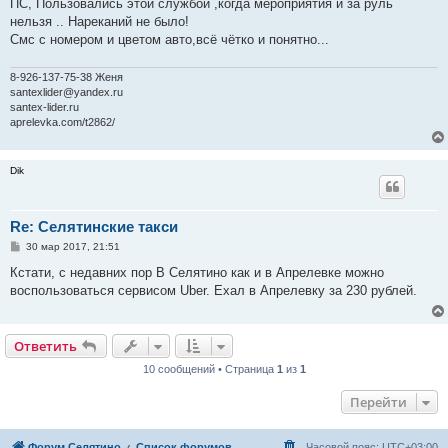
ПС, Пользовались этой службой ,когда мероприятия и за руль
нельзя .. Нареканий не было!
Смс с номером и цветом авто,всё чётко и понятно...
8-926-137-75-38 Женя
santexlider@yandex.ru
santex-lider.ru
aprelevka.com/t2862/
Dik
Re: Селятинские такси
С
30 мар 2017, 21:51
о
о
Кстати, с недавних пор В Селятино как и в Апрелевке можно
б
воспользоваться сервисом Uber. Ехал в Апрелевку за 230 рублей.
щ
е
н
и
е
Ответить
10 сообщений • Страница
1
из
1
Перейти
Форум Селятино
Список форумов
Часовой пояс:
UTC+03:00