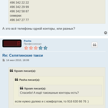
496 342 22 22
496 342 29 99
496 342 58 87
семерки:
496 347 27 77
А это всё телефоны одной конторы, или разных?
Pasha
Профессионал
Re: Селятинские такси
С
14 июл 2010, 18:06
о
о
б
figvam писал(а):
щ
е
н
Pasha писал(а):
и
е
figvam писал(а):
Спасибо! А ещё таксишные конторы есть?
если нужно далеко и с комфортом, то 916 630 66 76 :)