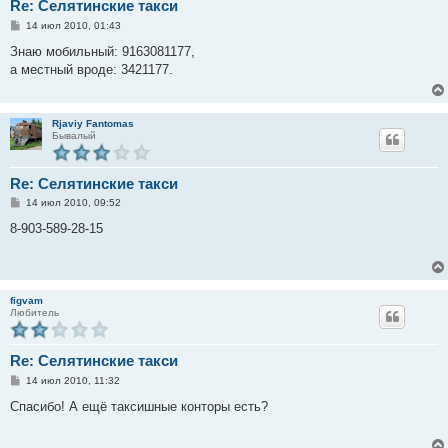
Re: Селятинские такси
С
14 июл 2010, 01:43
о
о
Знаю мобильный: 9163081177,
б
а местный вроде: 3421177.
щ
е
н
и
е
Rjaviy Fantomas
Бывалый
Re: Селятинские такси
С
14 июл 2010, 09:52
о
о
8-903-589-28-15
б
щ
е
н
и
е
figvam
Любитель
Re: Селятинские такси
С
14 июл 2010, 11:32
о
о
Спасибо! А ещё таксишные конторы есть?
б
щ
е