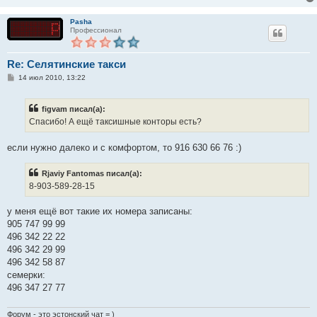
н
и
е
Pasha
Профессионал
Re: Селятинские такси
С
14 июл 2010, 13:22
о
о
б
figvam писал(а):
щ
е
Спасибо! А ещё таксишные конторы есть?
н
и
е
если нужно далеко и с комфортом, то 916 630 66 76 :)
Rjaviy Fantomas писал(а):
8-903-589-28-15
у меня ещё вот такие их номера записаны:
905 747 99 99
496 342 22 22
496 342 29 99
496 342 58 87
семерки:
496 347 27 77
Форум - это эстонский чат = )