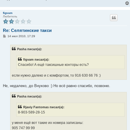
figvam
Любитель
Re: Селятинские такси
С
14 июл 2010, 17:29
о
о
б
Pasha писал(а):
щ
е
н
figvam писал(а):
и
е
Спасибо! А ещё таксишные конторы есть?
если нужно далеко и с комфортом, то 916 630 66 76 :)
Не, недалеко, до Внуково :) Но всё равно спасибо, позвоню.
Pasha писал(а):
Rjaviy Fantomas писал(а):
8-903-589-28-15
у меня ещё вот такие их номера записаны:
905 747 99 99