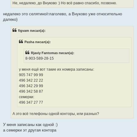
Не, недалеко, до Внуково :) Но всё равно спасибо, позвоню.
недалеко это селятино/глаголево, а Внуково уже относительно
далеко)
figvam писал(а):
Pasha писал(а):
Rjaviy Fantomas писал(а):
8-903-589-28-15
у меня ещё вот такие их номера записаны:
905 747 99 99
496 342 22 22
496 342 29 99
496 342 58 87
семерки:
496 347 27 77
А это всё телефоны одной конторы, или разных?
У меня записаны как одной :)
а семерки эт другая контора