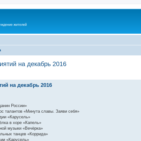
суждение жителей
а
иятий на декабрь 2016
ий на декабрь 2016
данин России»
урс талантов «Минута славы. Заяви себя»
удии «Карусель»
 ёлка в хоре «Капель»
дной музыки «Вечёрка»
бальных танцев «Коррида»
дии «Карусель»