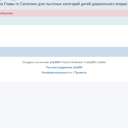
ёлка Главы гп Селятино для льготных категорий детей дошкольного возрас
ообщении.
Создано на основе
phpBB
® Forum Software © phpBB Limited
Русская поддержка phpBB
Конфиденциальность
|
Правила