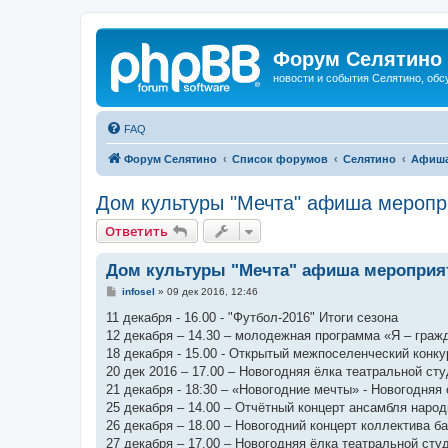
Форум Селятино
новости и события Селятино, об
FAQ
Форум Селятино
Список форумов
Селятино
Афиш
Дом культуры "Мечта" афиша меропр
Ответить
Дом культуры "Мечта" афиша мероприят
С
infosel
»
09 дек 2016, 12:46
о
о
11 декабря - 16.00 - "Футбол-2016" Итоги сезона
б
12 декабря – 14.30 – молодежная программа «Я – граж
щ
е
18 декабря - 15.00 - Открытый межпоселенческий конк
н
20 дек 2016 – 17.00 – Новогодняя ёлка театральной ст
и
е
21 декабря - 18:30 – «Новогодние мечты» - Новогодняя
25 декабря – 14.00 – Отчётный концерт ансамбля наро
26 декабря – 18.00 – Новогодний концерт коллектива 
27 декабря – 17.00 – Новогодняя ёлка театральной сту