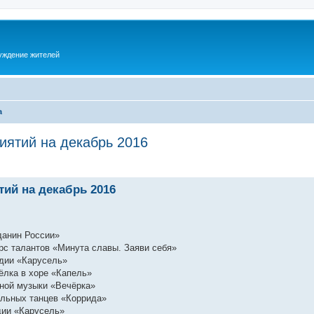
суждение жителей
а
иятий на декабрь 2016
ий на декабрь 2016
данин России»
урс талантов «Минута славы. Заяви себя»
удии «Карусель»
 ёлка в хоре «Капель»
дной музыки «Вечёрка»
бальных танцев «Коррида»
дии «Карусель»