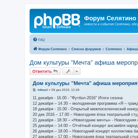
Форум Селятино
новости и события Селятино, об
FAQ
Форум Селятино
Список форумов
Селятино
Афиш
Дом культуры "Мечта" афиша меропр
Ответить
Дом культуры "Мечта" афиша мероприят
С
infosel
»
09 дек 2016, 12:46
о
о
11 декабря - 16.00 - "Футбол-2016" Итоги сезона
б
12 декабря – 14.30 – молодежная программа «Я – граж
щ
е
18 декабря - 15.00 - Открытый межпоселенческий конк
н
20 дек 2016 – 17.00 – Новогодняя ёлка театральной ст
и
е
21 декабря - 18:30 – «Новогодние мечты» - Новогодняя
25 декабря – 14.00 – Отчётный концерт ансамбля наро
26 декабря – 18.00 – Новогодний концерт коллектива 
27 декабря – 17.00 – Новогодняя ёлка театральной сту