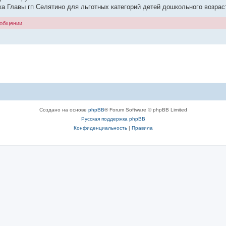
ёлка Главы гп Селятино для льготных категорий детей дошкольного возрас
ообщении.
Создано на основе
phpBB
® Forum Software © phpBB Limited
Русская поддержка phpBB
Конфиденциальность
|
Правила