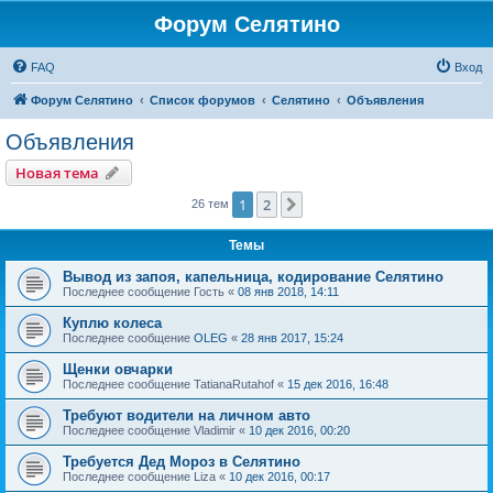
Форум Селятино
FAQ
Вход
Форум Селятино
Список форумов
Селятино
Объявления
Объявления
Новая тема
1
2
След.
26 тем
Темы
Вывод из запоя, капельница, кодирование Селятино
Последнее сообщение
Гость
«
08 янв 2018, 14:11
Куплю колеса
Последнее сообщение
OLEG
«
28 янв 2017, 15:24
Щенки овчарки
Последнее сообщение
TatianaRutahof
«
15 дек 2016, 16:48
Требуют водители на личном авто
Последнее сообщение
Vladimir
«
10 дек 2016, 00:20
Требуется Дед Мороз в Селятино
Последнее сообщение
Liza
«
10 дек 2016, 00:17