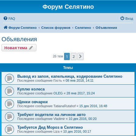
Форум Селятино
FAQ
Вход
Форум Селятино
Список форумов
Селятино
Объявления
Объявления
Новая тема
1
2
След.
26 тем
Темы
Вывод из запоя, капельница, кодирование Селятино
Последнее сообщение
Гость
«
08 янв 2018, 14:11
Куплю колеса
Последнее сообщение
OLEG
«
28 янв 2017, 15:24
Щенки овчарки
Последнее сообщение
TatianaRutahof
«
15 дек 2016, 16:48
Требуют водители на личном авто
Последнее сообщение
Vladimir
«
10 дек 2016, 00:20
Требуется Дед Мороз в Селятино
Последнее сообщение
Liza
«
10 дек 2016, 00:17