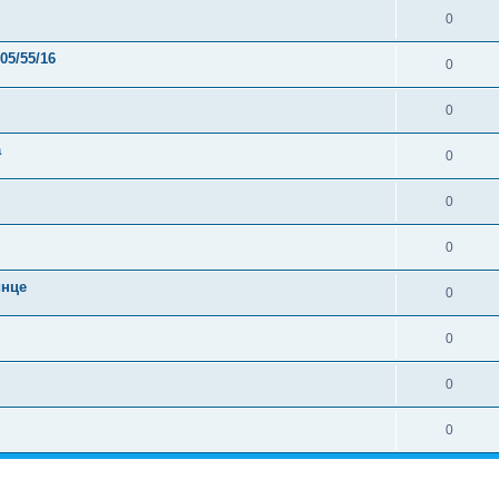
0
05/55/16
0
0
а
0
0
0
инце
0
0
0
0