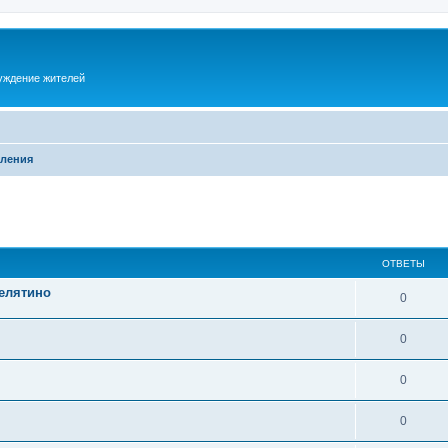
суждение жителей
ления
ОТВЕТЫ
Селятино
0
0
0
0