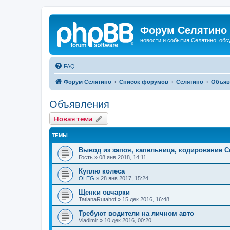
Форум Селятино
новости и события Селятино, об
FAQ
Форум Селятино
Список форумов
Селятино
Объяв
Объявления
Новая тема
ТЕМЫ
Вывод из запоя, капельница, кодирование 
Гость
»
08 янв 2018, 14:11
Куплю колеса
OLEG
»
28 янв 2017, 15:24
Щенки овчарки
TatianaRutahof
»
15 дек 2016, 16:48
Требуют водители на личном авто
Vladimir
»
10 дек 2016, 00:20