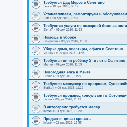
Требуется Дед Мороз в Селятино
Liza
»
10 дек 2016, 00:17
Устанавливаем, ремонтируем и обслуживаем
Petr
»
09 дек 2016, 11:57
Требуются услуги по пожарной безопасности
Elena7
»
09 дек 2016, 11:53
Помощь в уборке
Slavyanka
»
09 дек 2016, 11:50
Уборка дома, квартиры, офиса в Селятино
Viktoriya
»
09 дек 2016, 11:48
Требуется няня ребёнку 5-ти лет в Селятино
Mariya
»
09 дек 2016, 11:35
Новогодняя елка в Мечте
Pronin
»
09 дек 2016, 11:27
Требуется менеджер по продажам, Супервай
Butilkoff
»
09 дек 2016, 11:22
Требуется продавец консультант в Ортопеди
Larisa
»
09 дек 2016, 11:19
В автосервис требуется маляр
infosel
»
04 дек 2016, 10:20
Продается диван кровать
infosel
»
02 дек 2016, 16:55