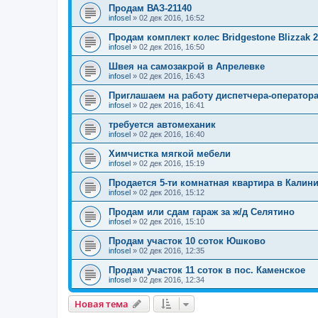
Продам ВАЗ-21140
infosel
»
02 дек 2016, 16:52
Продам комплект колес Bridgestone Blizzak 2
infosel
»
02 дек 2016, 16:50
Швея на самозакрой в Апрелевке
infosel
»
02 дек 2016, 16:43
Приглашаем на работу диспетчера-оператор
infosel
»
02 дек 2016, 16:41
требуется автомеханик
infosel
»
02 дек 2016, 16:40
Химчистка мягкой мебели
infosel
»
02 дек 2016, 15:19
Продается 5-ти комнатная квартира в Калин
infosel
»
02 дек 2016, 15:12
Продам или сдам гараж за ж/д Селятино
infosel
»
02 дек 2016, 15:10
Продам участок 10 соток Юшково
infosel
»
02 дек 2016, 12:35
Продам участок 11 соток в пос. Каменское
infosel
»
02 дек 2016, 12:34
Новая тема