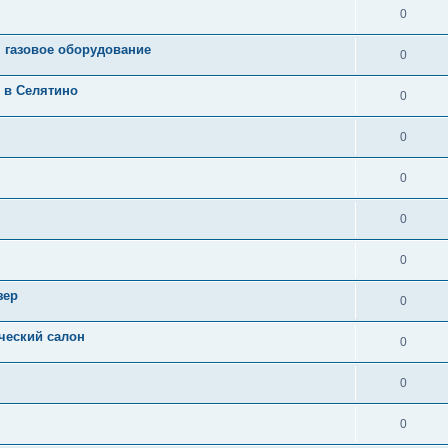
0
 газовое оборудование
0
 в Селятино
0
0
0
0
0
зер
0
ческий салон
0
0
0