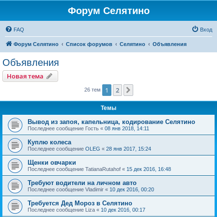
Форум Селятино
FAQ
Вход
Форум Селятино
Список форумов
Селятино
Объявления
Объявления
Новая тема
1
2
След.
26 тем
Темы
Вывод из запоя, капельница, кодирование Селятино
Последнее сообщение
Гость
«
08 янв 2018, 14:11
Куплю колеса
Последнее сообщение
OLEG
«
28 янв 2017, 15:24
Щенки овчарки
Последнее сообщение
TatianaRutahof
«
15 дек 2016, 16:48
Требуют водители на личном авто
Последнее сообщение
Vladimir
«
10 дек 2016, 00:20
Требуется Дед Мороз в Селятино
Последнее сообщение
Liza
«
10 дек 2016, 00:17