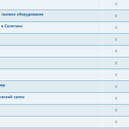
0
 газовое оборудование
0
 в Селятино
0
0
0
0
0
зер
0
ческий салон
0
0
0