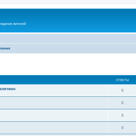
суждение жителей
ления
ОТВЕТЫ
Селятино
0
0
0
0