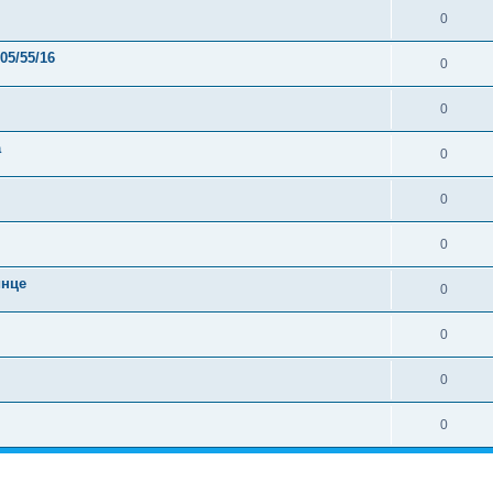
0
05/55/16
0
0
а
0
0
0
инце
0
0
0
0