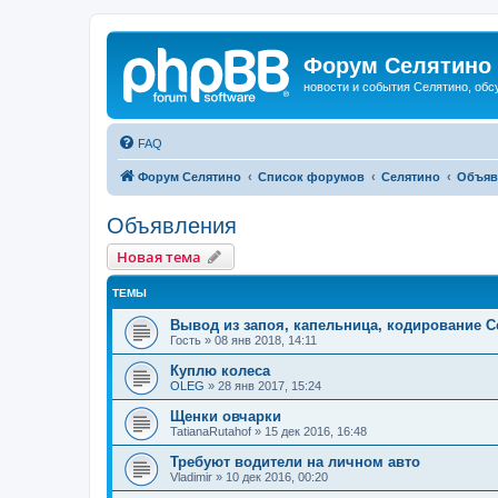
Форум Селятино
новости и события Селятино, об
FAQ
Форум Селятино
Список форумов
Селятино
Объяв
Объявления
Новая тема
ТЕМЫ
Вывод из запоя, капельница, кодирование 
Гость
»
08 янв 2018, 14:11
Куплю колеса
OLEG
»
28 янв 2017, 15:24
Щенки овчарки
TatianaRutahof
»
15 дек 2016, 16:48
Требуют водители на личном авто
Vladimir
»
10 дек 2016, 00:20