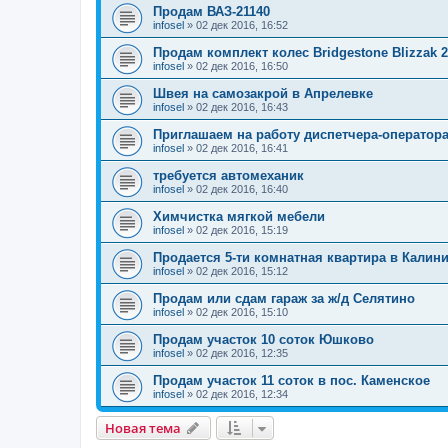
Продам ВАЗ-21140
infosel
»
02 дек 2016, 16:52
Продам комплект колес Bridgestone Blizzak 2
infosel
»
02 дек 2016, 16:50
Швея на самозакрой в Апрелевке
infosel
»
02 дек 2016, 16:43
Приглашаем на работу диспетчера-оператор
infosel
»
02 дек 2016, 16:41
требуется автомеханик
infosel
»
02 дек 2016, 16:40
Химчистка мягкой мебели
infosel
»
02 дек 2016, 15:19
Продается 5-ти комнатная квартира в Калин
infosel
»
02 дек 2016, 15:12
Продам или сдам гараж за ж/д Селятино
infosel
»
02 дек 2016, 15:10
Продам участок 10 соток Юшково
infosel
»
02 дек 2016, 12:35
Продам участок 11 соток в пос. Каменское
infosel
»
02 дек 2016, 12:34
Новая тема