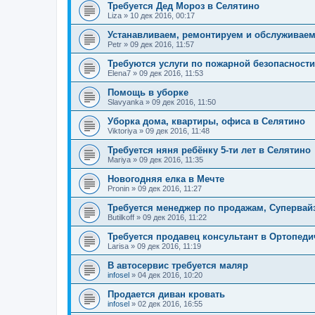
Требуется Дед Мороз в Селятино
Liza
»
10 дек 2016, 00:17
Устанавливаем, ремонтируем и обслуживаем
Petr
»
09 дек 2016, 11:57
Требуются услуги по пожарной безопасности
Elena7
»
09 дек 2016, 11:53
Помощь в уборке
Slavyanka
»
09 дек 2016, 11:50
Уборка дома, квартиры, офиса в Селятино
Viktoriya
»
09 дек 2016, 11:48
Требуется няня ребёнку 5-ти лет в Селятино
Mariya
»
09 дек 2016, 11:35
Новогодняя елка в Мечте
Pronin
»
09 дек 2016, 11:27
Требуется менеджер по продажам, Супервай
Butilkoff
»
09 дек 2016, 11:22
Требуется продавец консультант в Ортопеди
Larisa
»
09 дек 2016, 11:19
В автосервис требуется маляр
infosel
»
04 дек 2016, 10:20
Продается диван кровать
infosel
»
02 дек 2016, 16:55