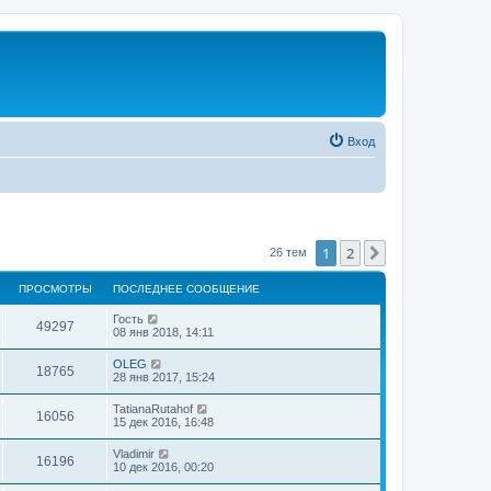
Вход
1
2
След.
26 тем
ПРОСМОТРЫ
ПОСЛЕДНЕЕ СООБЩЕНИЕ
Гость
49297
08 янв 2018, 14:11
OLEG
18765
28 янв 2017, 15:24
TatianaRutahof
16056
15 дек 2016, 16:48
Vladimir
16196
10 дек 2016, 00:20