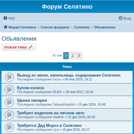
Форум Селятино
FAQ
Вход
Форум Селятино
Список форумов
Селятино
Объявления
Объявления
Новая тема
1
2
След.
26 тем
Темы
Вывод из запоя, капельница, кодирование Селятино
Последнее сообщение
Гость
«
08 янв 2018, 14:11
Куплю колеса
Последнее сообщение
OLEG
«
28 янв 2017, 15:24
Щенки овчарки
Последнее сообщение
TatianaRutahof
«
15 дек 2016, 16:48
Требуют водители на личном авто
Последнее сообщение
Vladimir
«
10 дек 2016, 00:20
Требуется Дед Мороз в Селятино
Последнее сообщение
Liza
«
10 дек 2016, 00:17