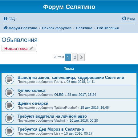
Форум Селятино
FAQ
Вход
Форум Селятино
Список форумов
Селятино
Объявления
Объявления
Новая тема
1
2
След.
26 тем
Темы
Вывод из запоя, капельница, кодирование Селятино
Последнее сообщение
Гость
«
08 янв 2018, 14:11
Куплю колеса
Последнее сообщение
OLEG
«
28 янв 2017, 15:24
Щенки овчарки
Последнее сообщение
TatianaRutahof
«
15 дек 2016, 16:48
Требуют водители на личном авто
Последнее сообщение
Vladimir
«
10 дек 2016, 00:20
Требуется Дед Мороз в Селятино
Последнее сообщение
Liza
«
10 дек 2016, 00:17