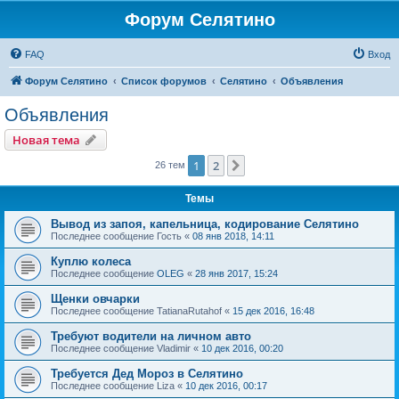
Форум Селятино
FAQ
Вход
Форум Селятино
Список форумов
Селятино
Объявления
Объявления
Новая тема
1
2
След.
26 тем
Темы
Вывод из запоя, капельница, кодирование Селятино
Последнее сообщение
Гость
«
08 янв 2018, 14:11
Куплю колеса
Последнее сообщение
OLEG
«
28 янв 2017, 15:24
Щенки овчарки
Последнее сообщение
TatianaRutahof
«
15 дек 2016, 16:48
Требуют водители на личном авто
Последнее сообщение
Vladimir
«
10 дек 2016, 00:20
Требуется Дед Мороз в Селятино
Последнее сообщение
Liza
«
10 дек 2016, 00:17