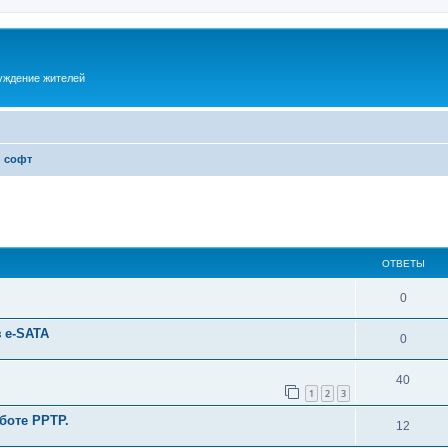
суждение жителей
и софт
ОТВЕТЫ
0
 e-SATA
0
40
1
2
3
боте PPTP.
12