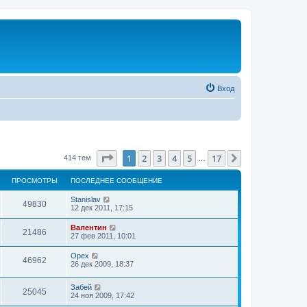
Вход
Страница
1
из
17
1
2
3
4
5
17
След.
414 тем
…
ПРОСМОТРЫ
ПОСЛЕДНЕЕ СООБЩЕНИЕ
Stanislav
49830
12 дек 2011, 17:15
Валентин
21486
27 фев 2011, 10:01
Орех
46962
26 дек 2009, 18:37
Забей
25045
24 ноя 2009, 17:42