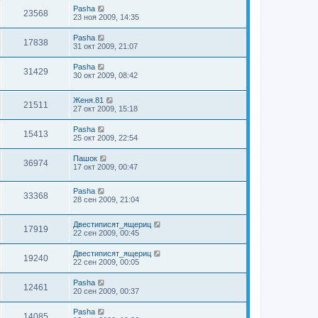
Pasha
23568
23 ноя 2009, 14:35
Pasha
17838
31 окт 2009, 21:07
Pasha
31429
30 окт 2009, 08:42
Женя.81
21511
27 окт 2009, 15:18
Pasha
15413
25 окт 2009, 22:54
Пашок
36974
17 окт 2009, 00:47
Pasha
33368
28 сен 2009, 21:04
Двестиписят_ящериц
17919
22 сен 2009, 00:45
Двестиписят_ящериц
19240
22 сен 2009, 00:05
Pasha
12461
20 сен 2009, 00:37
Pasha
14085