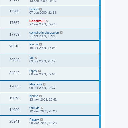
13 сен 2009, 19:26
Pasha
12280
07 сен 2009, 21:18
Валентин
17557
27 авг 2009, 09:44
vampire in obsession
17753
21 авг 2009, 12:21
Pasha
90510
15 авг 2009, 17:06
Vot
26545
09 авг 2009, 23:17
Орех
34842
09 авг 2009, 09:54
Mak_sim
12085
05 авг 2009, 02:37
Kpo/\b
19058
13 июл 2009, 23:42
OMOH
14656
12 июл 2009, 22:29
Пашок
28941
08 июл 2009, 18:23