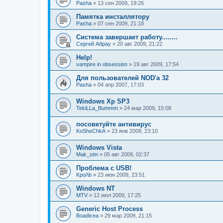
Pasha
»
13 сен 2009, 19:26
Памятка инсталлятору
Pasha
»
07 сен 2009, 21:18
Система завершает работу........
Сергей Абрау
»
20 авг 2009, 21:22
Help!
vampire in obsession
»
19 авг 2009, 17:54
Для пользователей NOD'а 32
Pasha
»
04 апр 2007, 17:03
Windows Xp SP3
TekiLLa_Bummm
»
24 мар 2009, 15:08
посоветуйте антивирус
KoSheChkA
»
23 янв 2008, 23:10
Windows Vista
Mak_sim
»
05 авг 2009, 02:37
Проблема с USB!
Kpo/\b
»
23 июн 2009, 23:51
Windows NT
MTV
»
12 июл 2009, 17:25
Generic Host Process
Boadicea
»
29 мар 2009, 21:15