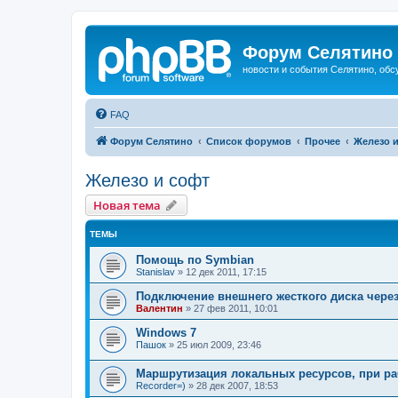
Форум Селятино
новости и события Селятино, об
FAQ
Форум Селятино
Список форумов
Прочее
Железо 
Железо и софт
Новая тема
ТЕМЫ
Помощь по Symbian
Stanislav
»
12 дек 2011, 17:15
Подключение внешнего жесткого диска через
Валентин
»
27 фев 2011, 10:01
Windows 7
Пашок
»
25 июл 2009, 23:46
Маршрутизация локальных ресурсов, при ра
Recorder=)
»
28 дек 2007, 18:53