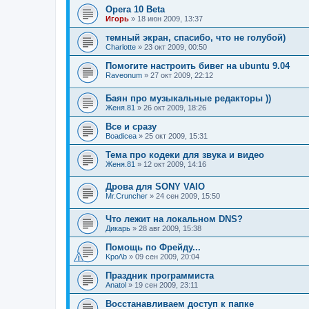
Opera 10 Beta
Игорь
»
18 июн 2009, 13:37
темный экран, спасибо, что не голубой)
Charlotte
»
23 окт 2009, 00:50
Помогите настроить бивег на ubuntu 9.04
Raveonum
»
27 окт 2009, 22:12
Баян про музыкальные редакторы ))
Женя.81
»
26 окт 2009, 18:26
Все и сразу
Boadicea
»
25 окт 2009, 15:31
Тема про кодеки для звука и видео
Женя.81
»
12 окт 2009, 14:16
Дрова для SONY VAIO
Mr.Cruncher
»
24 сен 2009, 15:50
Что лежит на локальном DNS?
Дикарь
»
28 авг 2009, 15:38
Помощь по Фрейду...
Kpo/\b
»
09 сен 2009, 20:04
Праздник программиста
Anatol
»
19 сен 2009, 23:11
Восстанавливаем доступ к папке