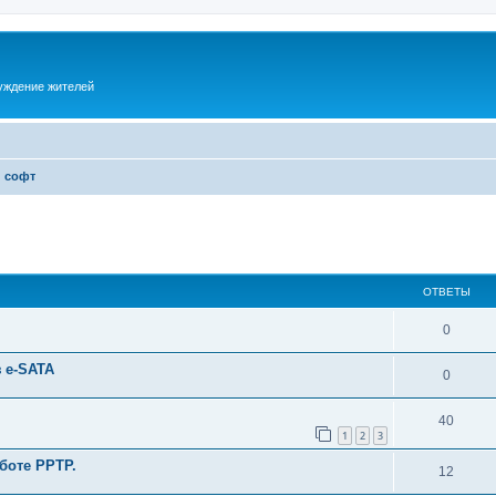
суждение жителей
и софт
ОТВЕТЫ
0
 e-SATA
0
40
1
2
3
боте PPTP.
12