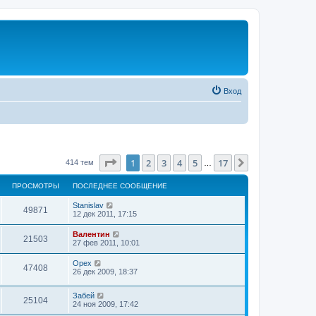
Вход
Страница
1
из
17
1
2
3
4
5
17
След.
414 тем
…
ПРОСМОТРЫ
ПОСЛЕДНЕЕ СООБЩЕНИЕ
Stanislav
49871
12 дек 2011, 17:15
Валентин
21503
27 фев 2011, 10:01
Орех
47408
26 дек 2009, 18:37
Забей
25104
24 ноя 2009, 17:42