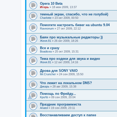
Opera 10 Beta
Игорь
»
18 июн 2009, 13:37
темный экран, спасибо, что не голубой)
Charlotte
»
23 окт 2009, 00:50
Помогите настроить бивег на ubuntu 9.04
Raveonum
»
27 окт 2009, 22:12
Баян про музыкальные редакторы ))
Женя.81
»
26 окт 2009, 18:26
Все и сразу
Boadicea
»
25 окт 2009, 15:31
Тема про кодеки для звука и видео
Женя.81
»
12 окт 2009, 14:16
Дрова для SONY VAIO
Mr.Cruncher
»
24 сен 2009, 15:50
Что лежит на локальном DNS?
Дикарь
»
28 авг 2009, 15:38
Помощь по Фрейду...
Kpo/\b
»
09 сен 2009, 20:04
Праздник программиста
Anatol
»
19 сен 2009, 23:11
Восстанавливаем доступ к папке