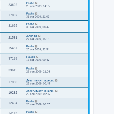
Pasha
23692
23 ноя 2009, 14:35
Pasha
17882
31 окт 2009, 21:07
Pasha
31665
30 окт 2009, 08:42
Женя.81
21581
27 окт 2009, 15:18
Pasha
15457
25 окт 2009, 22:54
Пашок
37199
17 окт 2009, 00:47
Pasha
33615
28 сен 2009, 21:04
Двестиписят_ящериц
17960
22 сен 2009, 00:45
Двестиписят_ящериц
19282
22 сен 2009, 00:05
Pasha
12494
20 сен 2009, 00:37
Pasha
14125