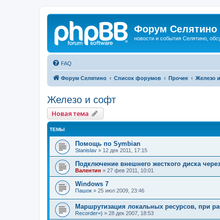
Форум Селятино
новости и события Селятино, об
FAQ
Форум Селятино
Список форумов
Прочее
Железо 
Железо и софт
Новая тема
ТЕМЫ
Помощь по Symbian
Stanislav
»
12 дек 2011, 17:15
Подключение внешнего жесткого диска через
Валентин
»
27 фев 2011, 10:01
Windows 7
Пашок
»
25 июл 2009, 23:46
Маршрутизация локальных ресурсов, при ра
Recorder=)
»
28 дек 2007, 18:53