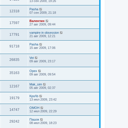
13 сен 2009, 19:26
Pasha
12318
07 сен 2009, 21:18
Валентин
17597
27 авг 2009, 09:44
vampire in obsession
17791
21 авг 2009, 12:21
Pasha
91718
15 авг 2009, 17:06
Vot
26835
09 авг 2009, 23:17
Орех
35163
09 авг 2009, 09:54
Mak_sim
12167
05 авг 2009, 02:37
Kpo/\b
19179
13 июл 2009, 23:42
OMOH
14747
12 июл 2009, 22:29
Пашок
29242
08 июл 2009, 18:23