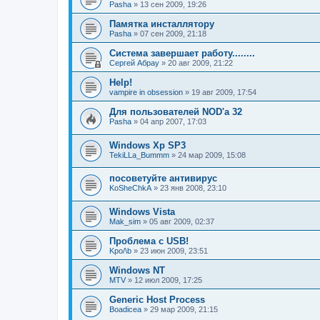
Pasha
»
13 сен 2009, 19:26
Памятка инсталлятору
Pasha
»
07 сен 2009, 21:18
Система завершает работу........
Сергей Абрау
»
20 авг 2009, 21:22
Help!
vampire in obsession
»
19 авг 2009, 17:54
Для пользователей NOD'а 32
Pasha
»
04 апр 2007, 17:03
Windows Xp SP3
TekiLLa_Bummm
»
24 мар 2009, 15:08
посоветуйте антивирус
KoSheChkA
»
23 янв 2008, 23:10
Windows Vista
Mak_sim
»
05 авг 2009, 02:37
Проблема с USB!
Kpo/\b
»
23 июн 2009, 23:51
Windows NT
MTV
»
12 июл 2009, 17:25
Generic Host Process
Boadicea
»
29 мар 2009, 21:15