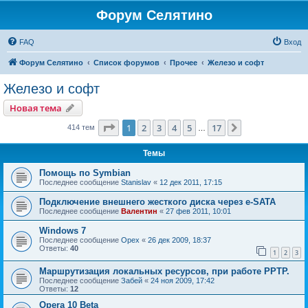
Форум Селятино
FAQ
Вход
Форум Селятино
Список форумов
Прочее
Железо и софт
Железо и софт
Новая тема
Страница
1
из
17
1
2
3
4
5
17
След.
414 тем
…
Темы
Помощь по Symbian
Последнее сообщение
Stanislav
«
12 дек 2011, 17:15
Подключение внешнего жесткого диска через e-SATA
Последнее сообщение
Валентин
«
27 фев 2011, 10:01
Windows 7
Последнее сообщение
Орех
«
26 дек 2009, 18:37
Ответы:
40
1
2
3
Маршрутизация локальных ресурсов, при работе PPTP.
Последнее сообщение
Забей
«
24 ноя 2009, 17:42
Ответы:
12
Opera 10 Beta