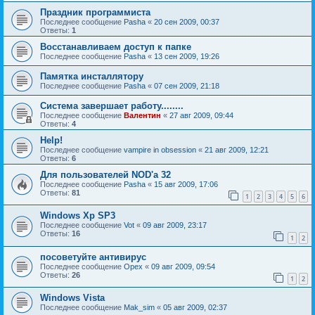
Праздник программиста
Последнее сообщение
Pasha
«
20 сен 2009, 00:37
Ответы:
1
Восстанавливаем доступ к папке
Последнее сообщение
Pasha
«
13 сен 2009, 19:26
Памятка инсталлятору
Последнее сообщение
Pasha
«
07 сен 2009, 21:18
Система завершает работу........
Последнее сообщение
Валентин
«
27 авг 2009, 09:44
Ответы:
4
Help!
Последнее сообщение
vampire in obsession
«
21 авг 2009, 12:21
Ответы:
6
Для пользователей NOD'а 32
Последнее сообщение
Pasha
«
15 авг 2009, 17:06
Ответы:
81
1
2
3
4
5
6
Windows Xp SP3
Последнее сообщение
Vot
«
09 авг 2009, 23:17
Ответы:
16
1
2
посоветуйте антивирус
Последнее сообщение
Орех
«
09 авг 2009, 09:54
Ответы:
26
1
2
Windows Vista
Последнее сообщение
Mak_sim
«
05 авг 2009, 02:37