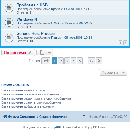
Проблема с USB!
Последнее сообщение
Kpo/\b
«
13 июл 2009, 23:42
Ответы:
9
Windows NT
Последнее сообщение
OMOH
«
12 июл 2009, 22:29
Ответы:
3
Generic Host Process
Последнее сообщение
Пашок
«
08 июл 2009, 18:23
Ответы:
18
1
2
Новая тема
Страница
1
из
17
1
2
3
4
5
17
След.
414 тем
…
Перейти
ПРАВА ДОСТУПА
Вы
не можете
начинать темы
Вы
не можете
отвечать на сообщения
Вы
не можете
редактировать свои сообщения
Вы
не можете
удалять свои сообщения
Вы
не можете
добавлять вложения
Форум Селятино
Список форумов
Часовой пояс:
UTC+03:00
Создано на основе
phpBB
® Forum Software © phpBB Limited