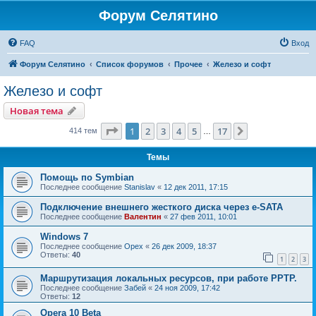
Форум Селятино
FAQ
Вход
Форум Селятино
Список форумов
Прочее
Железо и софт
Железо и софт
Новая тема
Страница
1
из
17
1
2
3
4
5
17
След.
414 тем
…
Темы
Помощь по Symbian
Последнее сообщение
Stanislav
«
12 дек 2011, 17:15
Подключение внешнего жесткого диска через e-SATA
Последнее сообщение
Валентин
«
27 фев 2011, 10:01
Windows 7
Последнее сообщение
Орех
«
26 дек 2009, 18:37
Ответы:
40
1
2
3
Маршрутизация локальных ресурсов, при работе PPTP.
Последнее сообщение
Забей
«
24 ноя 2009, 17:42
Ответы:
12
Opera 10 Beta