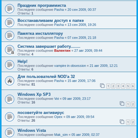
Праздник программиста
Последнее сообщение
Pasha
«
20 сен 2009, 00:37
Ответы:
1
Восстанавливаем доступ к папке
Последнее сообщение
Pasha
«
13 сен 2009, 19:26
Памятка инсталлятору
Последнее сообщение
Pasha
«
07 сен 2009, 21:18
Система завершает работу........
Последнее сообщение
Валентин
«
27 авг 2009, 09:44
Ответы:
4
Help!
Последнее сообщение
vampire in obsession
«
21 авг 2009, 12:21
Ответы:
6
Для пользователей NOD'а 32
Последнее сообщение
Pasha
«
15 авг 2009, 17:06
Ответы:
81
1
2
3
4
5
6
Windows Xp SP3
Последнее сообщение
Vot
«
09 авг 2009, 23:17
Ответы:
16
1
2
посоветуйте антивирус
Последнее сообщение
Орех
«
09 авг 2009, 09:54
Ответы:
26
1
2
Windows Vista
Последнее сообщение
Mak_sim
«
05 авг 2009, 02:37