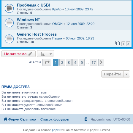
Проблема с USB!
Последнее сообщение
Kpo/\b
«
13 июл 2009, 23:42
Ответы:
9
Windows NT
Последнее сообщение
OMOH
«
12 июл 2009, 22:29
Ответы:
3
Generic Host Process
Последнее сообщение
Пашок
«
08 июл 2009, 18:23
Ответы:
18
1
2
Новая тема
Страница
1
из
17
1
2
3
4
5
17
След.
414 тем
…
Перейти
ПРАВА ДОСТУПА
Вы
не можете
начинать темы
Вы
не можете
отвечать на сообщения
Вы
не можете
редактировать свои сообщения
Вы
не можете
удалять свои сообщения
Вы
не можете
добавлять вложения
Форум Селятино
Список форумов
Часовой пояс:
UTC+03:00
Создано на основе
phpBB
® Forum Software © phpBB Limited