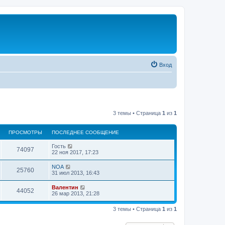
Вход
3 темы • Страница
1
из
1
ПРОСМОТРЫ
ПОСЛЕДНЕЕ СООБЩЕНИЕ
Гость
74097
22 ноя 2017, 17:23
NOA
25760
31 июл 2013, 16:43
Валентин
44052
26 мар 2013, 21:28
3 темы • Страница
1
из
1