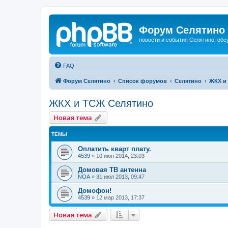
Форум Селятино
новости и события Селятино, об
FAQ
Форум Селятино
Список форумов
Селятино
ЖКХ и
ЖКХ и ТСЖ Селятино
Новая тема
ТЕМЫ
Оплатить кварт плату.
4539
»
10 июн 2014, 23:03
Домовая ТВ антенна
NOA
»
31 июл 2013, 09:47
Домофон!
4539
»
12 мар 2013, 17:37
Новая тема