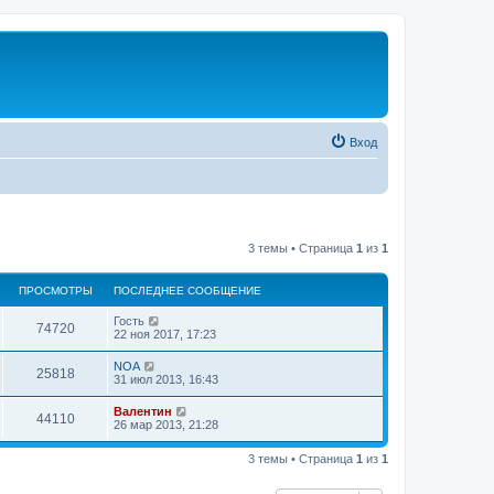
Вход
3 темы • Страница
1
из
1
ПРОСМОТРЫ
ПОСЛЕДНЕЕ СООБЩЕНИЕ
Гость
74720
22 ноя 2017, 17:23
NOA
25818
31 июл 2013, 16:43
Валентин
44110
26 мар 2013, 21:28
3 темы • Страница
1
из
1