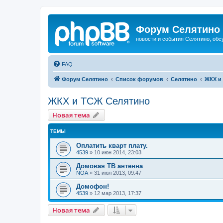
Форум Селятино
новости и события Селятино, об
FAQ
Форум Селятино
Список форумов
Селятино
ЖКХ и
ЖКХ и ТСЖ Селятино
Новая тема
ТЕМЫ
Оплатить кварт плату.
4539
»
10 июн 2014, 23:03
Домовая ТВ антенна
NOA
»
31 июл 2013, 09:47
Домофон!
4539
»
12 мар 2013, 17:37
Новая тема