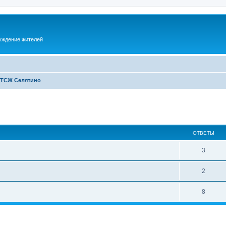
суждение жителей
 ТСЖ Селятино
ОТВЕТЫ
3
2
8