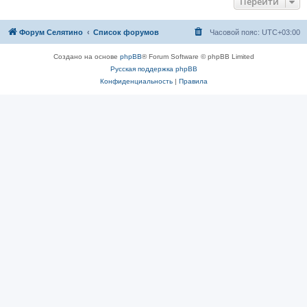
Перейти
Форум Селятино
Список форумов
Часовой пояс:
UTC+03:00
Создано на основе
phpBB
® Forum Software © phpBB Limited
Русская поддержка phpBB
Конфиденциальность
|
Правила