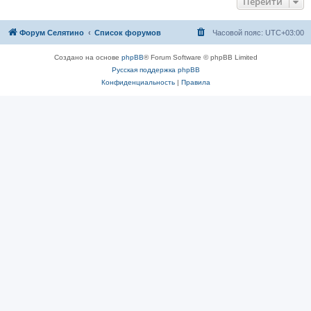
Перейти
Форум Селятино
Список форумов
Часовой пояс:
UTC+03:00
Создано на основе
phpBB
® Forum Software © phpBB Limited
Русская поддержка phpBB
Конфиденциальность
|
Правила