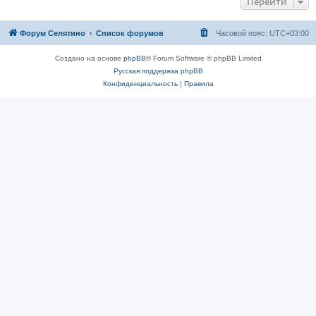
Перейти
Форум Селятино
Список форумов
Часовой пояс:
UTC+03:00
Создано на основе
phpBB
® Forum Software © phpBB Limited
Русская поддержка phpBB
Конфиденциальность
|
Правила