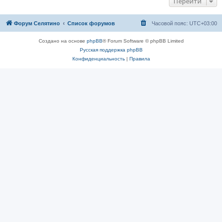
Перейти
Форум Селятино
Список форумов
Часовой пояс:
UTC+03:00
Создано на основе
phpBB
® Forum Software © phpBB Limited
Русская поддержка phpBB
Конфиденциальность
|
Правила