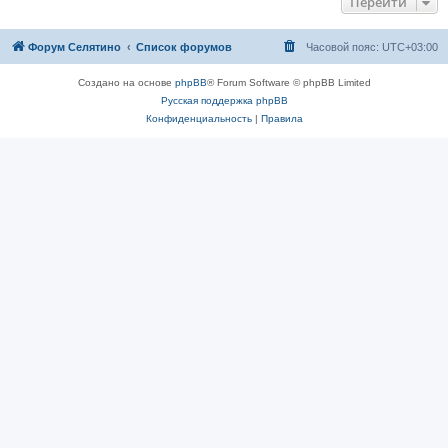
Перейти
Форум Селятино
Список форумов
Часовой пояс:
UTC+03:00
Создано на основе
phpBB
® Forum Software © phpBB Limited
Русская поддержка phpBB
Конфиденциальность
|
Правила