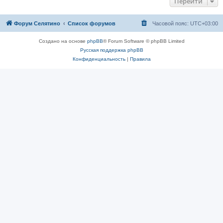
Перейти
Форум Селятино
Список форумов
Часовой пояс:
UTC+03:00
Создано на основе
phpBB
® Forum Software © phpBB Limited
Русская поддержка phpBB
Конфиденциальность
|
Правила