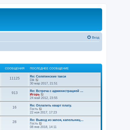
Вход
СООБЩЕНИЯ
ПОСЛЕДНЕЕ СООБЩЕНИЕ
Re: Селятинские такси
11125
П
Dik
е
30 мар 2017, 21:51
р
е
Re: Встреча с администрацией …
913
й
П
Игорь
т
е
24 май 2012, 23:55
и
р
к
е
Re: Оплатить кварт плату.
16
п
й
П
Гость
о
т
е
22 ноя 2017, 17:23
с
и
р
л
к
е
Re: Вывод из запоя, капельниц…
е
28
п
й
П
Гость
д
о
т
е
08 янв 2018, 14:11
н
с
и
р