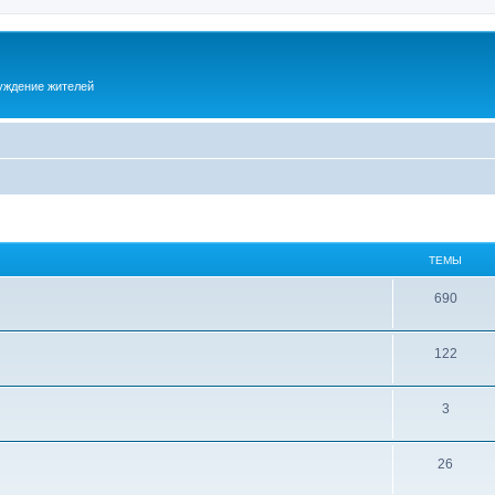
суждение жителей
ТЕМЫ
690
122
3
26