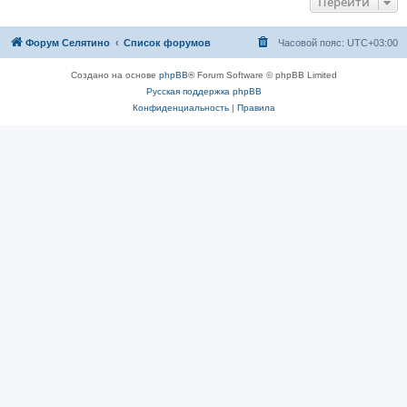
Перейти
Форум Селятино
Список форумов
Часовой пояс:
UTC+03:00
Создано на основе
phpBB
® Forum Software © phpBB Limited
Русская поддержка phpBB
Конфиденциальность
|
Правила