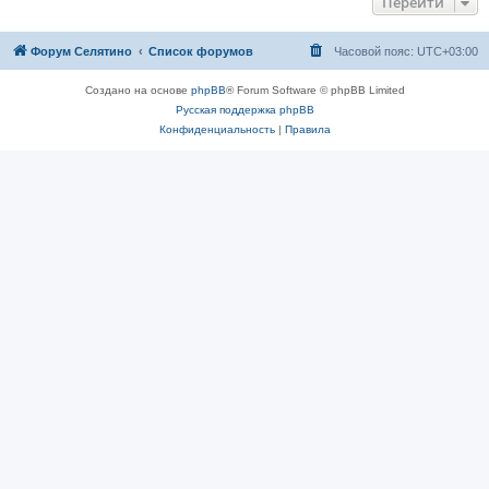
Перейти
Форум Селятино
Список форумов
Часовой пояс:
UTC+03:00
Создано на основе
phpBB
® Forum Software © phpBB Limited
Русская поддержка phpBB
Конфиденциальность
|
Правила