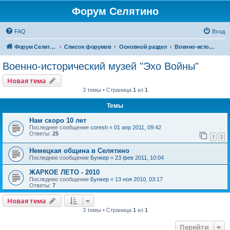
Форум Селятино
FAQ
Вход
Форум Селятино
Список форумов
Основной раздел
Военно-исторический музей "Эхо Войны"
Военно-исторический музей "Эхо Войны"
Новая тема
3 темы • Страница
1
из
1
Темы
Нам скоро 10 лет
Последнее сообщение
coresh
«
01 апр 2011, 09:42
Ответы:
25
1
2
Немецкая община в Селятино
Последнее сообщение
Бункер
«
23 фев 2011, 10:04
ЖАРКОЕ ЛЕТО - 2010
Последнее сообщение
Бункер
«
13 ноя 2010, 03:17
Ответы:
7
Новая тема
3 темы • Страница
1
из
1
Перейти