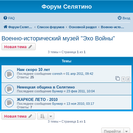
Форум Селятино
FAQ
Вход
Форум Селятино
Список форумов
Основной раздел
Военно-исторический музей "Эхо Войны"
Военно-исторический музей "Эхо Войны"
Новая тема
3 темы • Страница
1
из
1
Темы
Нам скоро 10 лет
Последнее сообщение
coresh
«
01 апр 2011, 09:42
Ответы:
25
1
2
Немецкая община в Селятино
Последнее сообщение
Бункер
«
23 фев 2011, 10:04
ЖАРКОЕ ЛЕТО - 2010
Последнее сообщение
Бункер
«
13 ноя 2010, 03:17
Ответы:
7
Новая тема
3 темы • Страница
1
из
1
Перейти