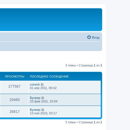
Вход
3 темы • Страница
1
из
1
ПРОСМОТРЫ
ПОСЛЕДНЕЕ СООБЩЕНИЕ
coresh
277567
01 апр 2011, 09:42
Бункер
20460
23 фев 2011, 10:04
Бункер
26817
13 ноя 2010, 03:17
3 темы • Страница
1
из
1