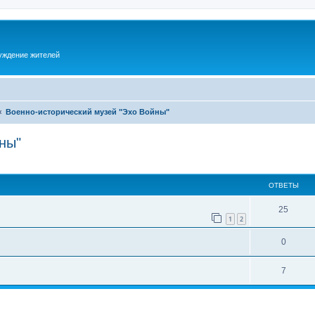
суждение жителей
Военно-исторический музей "Эхо Войны"
ны"
ОТВЕТЫ
25
1
2
0
7