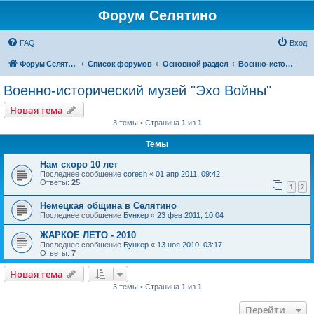
Форум Селятино
FAQ
Вход
Форум Селятино
Список форумов
Основной раздел
Военно-исторический музей "Эхо Войны"
Военно-исторический музей "Эхо Войны"
Новая тема
3 темы • Страница
1
из
1
Темы
Нам скоро 10 лет
Последнее сообщение
coresh
«
01 апр 2011, 09:42
Ответы:
25
1
2
Немецкая община в Селятино
Последнее сообщение
Бункер
«
23 фев 2011, 10:04
ЖАРКОЕ ЛЕТО - 2010
Последнее сообщение
Бункер
«
13 ноя 2010, 03:17
Ответы:
7
Новая тема
3 темы • Страница
1
из
1
Перейти