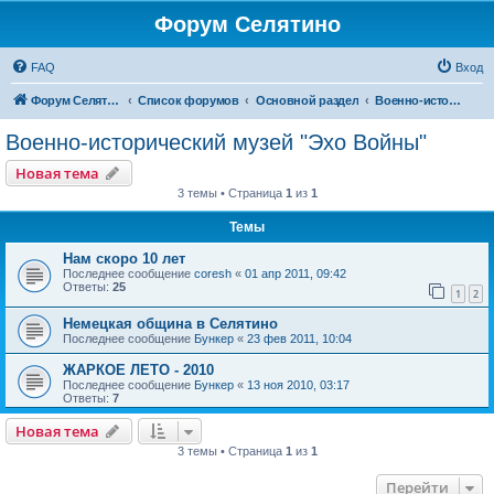
Форум Селятино
FAQ
Вход
Форум Селятино
Список форумов
Основной раздел
Военно-исторический музей "Эхо Войны"
Военно-исторический музей "Эхо Войны"
Новая тема
3 темы • Страница
1
из
1
Темы
Нам скоро 10 лет
Последнее сообщение
coresh
«
01 апр 2011, 09:42
Ответы:
25
1
2
Немецкая община в Селятино
Последнее сообщение
Бункер
«
23 фев 2011, 10:04
ЖАРКОЕ ЛЕТО - 2010
Последнее сообщение
Бункер
«
13 ноя 2010, 03:17
Ответы:
7
Новая тема
3 темы • Страница
1
из
1
Перейти